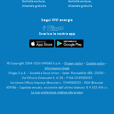
festività escluse,
festività escluse,
chiamata gratuita
chiamata gratuita
Segui VIVI energia
Scarica la nostra app
© Copyright 2004-2026 VIVIGAS S.p.A. –
Privacy policy
–
Cookie policy
–
Informazioni legali
Vivigas S.p.A. – Società a Socio Unico – Sede: Roncadelle (BS), 25030 –
Via Vittorio Emanuele II, 4/28 – P IVA 13149000153
Iscrizione Ufficio Imprese (Brescia) n. 13149000153 – REA (Brescia):
439186 – Capitale versato, esistente dall’ultimo bilancio: € 9.533.414 i.v.
Le tue preferenze relative alla privacy