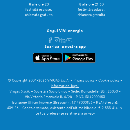
8 alle ore 20
8 alle ore 21:30
festività escluse,
festività escluse,
chiamata gratuita
chiamata gratuita
Segui VIVI energia
Scarica la nostra app
© Copyright 2004-2026 VIVIGAS S.p.A. –
Privacy policy
–
Cookie policy
–
Informazioni legali
Vivigas S.p.A. – Società a Socio Unico – Sede: Roncadelle (BS), 25030 –
Via Vittorio Emanuele II, 4/28 – P IVA 13149000153
Iscrizione Ufficio Imprese (Brescia) n. 13149000153 – REA (Brescia):
439186 – Capitale versato, esistente dall’ultimo bilancio: € 9.533.414 i.v.
Le tue preferenze relative alla privacy