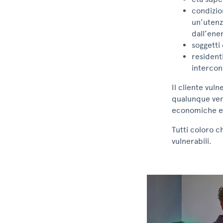
condizio
un’utenz
dall’ener
soggetti 
resident
intercon
Il cliente vul
qualunque vend
economiche e c
Tutti coloro c
vulnerabili.