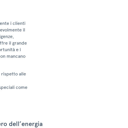
nte i clienti
pevolmente il
igenze,
fre il grande
rtunità e i
. Non mancano
rispetto alle
speciali come
ro dell’energia