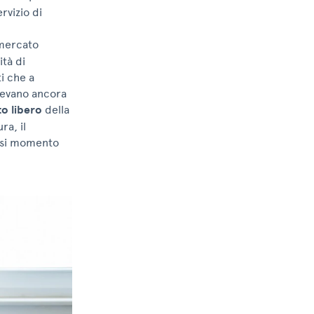
rvizio di
 mercato
ità di
ti che a
avevano ancora
o libero
della
ra, il
siasi momento