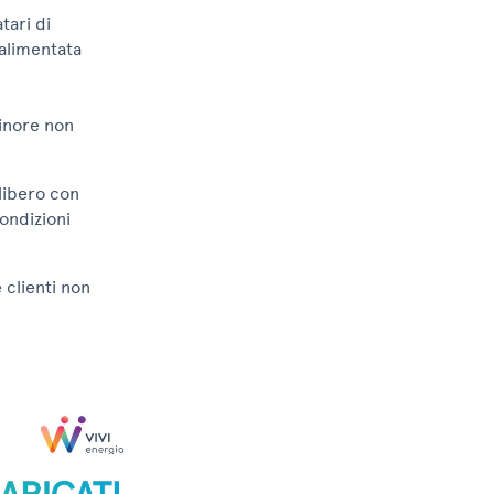
tari di
 alimentata
minore non
libero con
condizioni
 clienti non