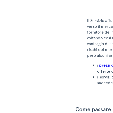
Il Servizio a 
verso il merca
fornitore del 
evitando così 
vantaggio di a
rischi del mer
però alcuni as
i
prezzi 
offerte 
i serviz
succede 
Come passare d