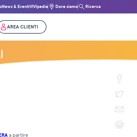
o
News & Eventi
VIVIpedia
Dove siamo
Ricerca
AREA CLIENTI
I
ERA
a partire