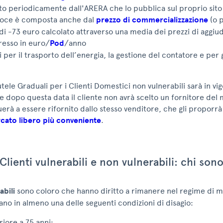
to periodicamente dall'ARERA che lo pubblica sul proprio sito
voce è composta anche dal
prezzo di commercializzazione
(o 
i -73 euro calcolato attraverso una media dei prezzi di aggiud
resso in euro/
Pod
/anno
si per il trasporto dell’energia, la gestione del contatore e per g
Tutele Graduali per i Clienti Domestici non vulnerabili sarà in vig
 dopo questa data il cliente non avrà scelto un fornitore del
uerà a essere rifornito dallo stesso venditore, che gli proporrà
rcato libero più conveniente
.
Clienti vulnerabili e non vulnerabili: chi son
abili
sono coloro che hanno diritto a rimanere nel regime di m
ano in almeno una delle seguenti condizioni di disagio:
riore a 75 anni;