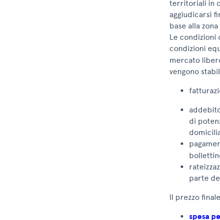
territoriali in
aggiudicarsi 
base alla zona
Le condizioni 
condizioni equ
mercato libero
vengono stabil
fatturaz
addebito
di poten
domicili
pagamen
bollettin
rateizza
parte del
ll prezzo final
spesa pe