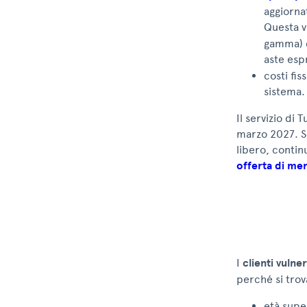
aggiorna
Questa 
gamma) d
aste esp
costi fis
sistema.
Il servizio di 
marzo 2027. Se
libero, contin
offerta di me
I
clienti vulner
perché si trov
età supe