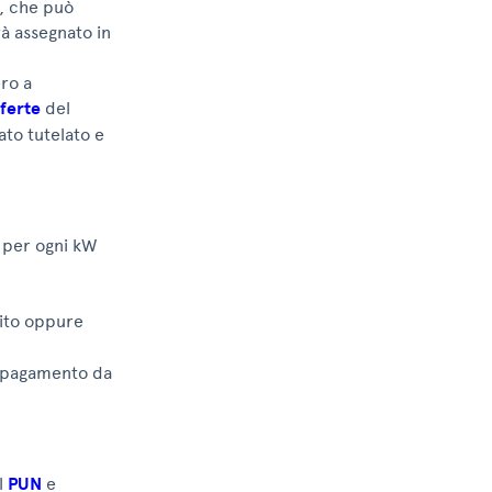
re, che può
à assegnato in
ero a
ferte
del
ato tutelato e
o per ogni kW
dito oppure
o pagamento da
el
PUN
e