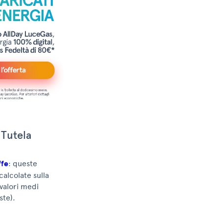
 Tutela
ffe
: queste
calcolate sulla
 valori medi
ste).