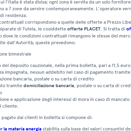
 cui l’Italia è stata divisa; ogni zona è servita da un solo fornito
fino a 7 zone da servire contemporaneamente. L’operatore verr
 di residenza.
contrattuali corrispondono a quelle delle offerte a Prezzo Lib
iparate di Tutela, le cosiddette
offerte PLACET
. Si tratta di
of
 dove le condizioni contrattuali rimangono le stesse del merc
ite dall’Autorità; queste prevedono:
ione bimestrale
 del deposito cauzionale, nella prima bolletta, pari a 11,5 eur
za impegnata, nessun addebito nel caso di pagamento tramite
azione bancaria, postale o su carta di credito
to tramite
domiciliazione bancaria
, postale o su carta di cre
o
zione e applicazione degli interessi di mora in caso di mancat
 cliente.
e pagato dai clienti in bolletta si compone di:
r la materia energia
stabilita sulla base dei valori consuntivi d