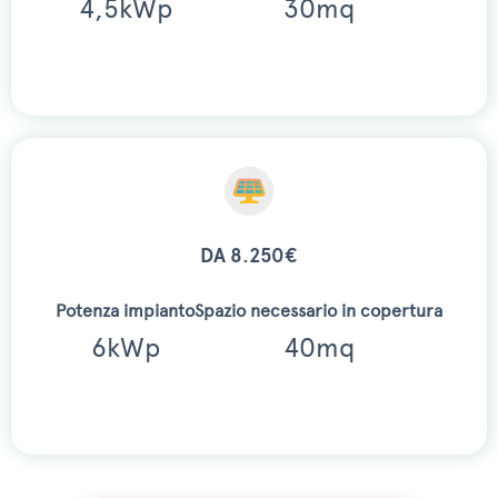
4,5kWp
30mq
DA 8.250€
Potenza impianto
Spazio necessario in copertura
6kWp
40mq