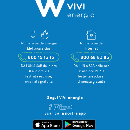
batterie l’energia da
Assenza di ostacoli in
riutilizzare quando serve;
grado di creare
Offerta dedicata sul
ombreggiamento
contratto di fornitura di
(alberi edifici, camini,
energia elettrica
ecc.).
Numero verde Energia
Numero verde
Elettrica e Gas
Internet
CHIAMATA GRATUITA
CHIAMATA GRATUITA
800 15 13 13
800 68 83 83
DA LUN A SAB dalle ore
DA LUN A SAB dalle ore
8 alle ore 20
8 alle ore 21:30
festività escluse,
festività escluse,
chiamata gratuita
chiamata gratuita
Segui VIVI energia
Scarica la nostra app