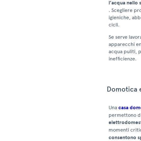
l’acqua nello 
. Scegliere p
igieniche, abb
cicli.
Se serve lavor
apparecchi ene
acqua puliti, 
inefficienze.
Domotica e
Una
casa dom
permettono di 
elettrodomesti
momenti criti
consentono sp