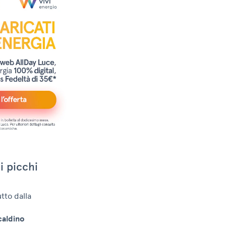
i picchi
utto dalla
caldino