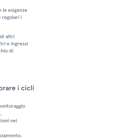
 le esigenze
regolari i
i altri
ri e ingressi
chio di
are i cicli
monitoraggio
,
ioni nei
anzamento.