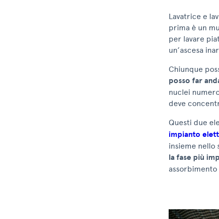
Lavatrice e lav
prima è un mus
per lavare pia
un’ascesa inar
Chiunque possi
posso far anda
nuclei numeros
deve concentra
Questi due el
impianto elet
insieme nello 
la fase più im
assorbimento 