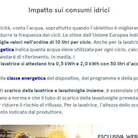
Impatto sui consumi idrici
ricità, conta l’acqua, soprattutto quando l’obiettivo è migliorar
idurre la frequenza dei cicli. Le stime dell’Unione Europea ind
iglie valori nell’ordine di 10 litri per ciclo
. Anche per la lavatric
rgetica
indica quanta acqua viene utilizzata per ogni ciclo, calc
ndard di riferimento. In media, i
lavatrice si attestano tra 0,5 kWh e 2,0 kWh con 50 litri d’a
lla
classe energetica
del dispositivo, del programma e della p
ti
scarico della lavatrice e lavastoviglie insieme
, è essenziale c
ano a norma e che il tubo di scarico della lavastoviglie preveda
 ridurre il rischio di riflusso. Per la lavatrice, l’altezza dello s
nto indicato dal produttore.