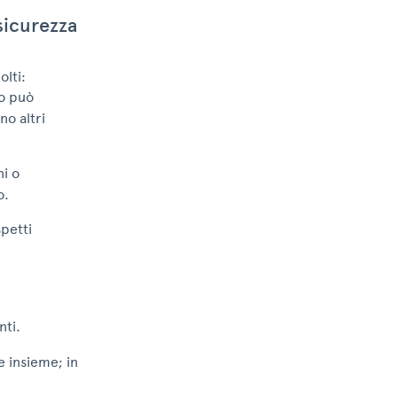
 sicurezza
lti:
o può
o altri
ni o
o.
spetti
nti.
e insieme; in