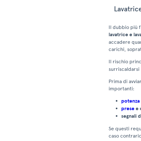
Lavatrice
Il dubbio più 
lavatrice e lav
accadere quan
carichi, soprat
Il rischio prin
surriscaldarsi
Prima di avvia
importanti:
potenza
prese
e 
segnali 
Se questi requ
caso contrario 