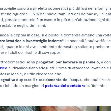
astoviglie sono tra gli elettrodomestici più diffusi nelle famiglie
t che riguarda il 97% dei nuclei familiari del Belpaese, l’alle
tti, posate e pentole è presente in più di un’abitazione ogni d
restabile negli ultimi anni.
eda la coppia in casa, si è posto la domanda almeno una volta
re lavatrice e lavastoviglie insieme?
La necessità può verificars
i, quanto in chi vive l’ambiente domestico soltanto poche ore
re i cicli col rischio di sovrapporli.
ettrodomestici
sono progettati per lavorare in parallelo
, a co
trico
e idraulico siano adeguati. Prima di attaccare lavatrice e l
stesso locale, è utile ricordare che
pegnativa è spesso il riscaldamento dell’acqua
, che può creare
e richiede un margine di
potenza del contatore
sufficiente.