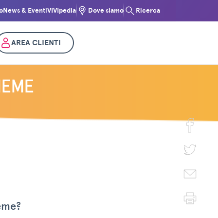
o
News & Eventi
VIVIpedia
Dove siamo
Ricerca
AREA CLIENTI
IEME
ieme?