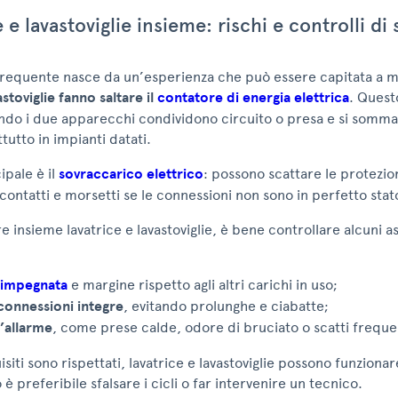
 e lavastoviglie insieme: rischi e controlli di
frequente nasce da un’esperienza che può essere capitata a mo
astoviglie fanno saltare il
contatore di energia elettrica
. Quest
do i due apparecchi condividono circuito o presa e si somman
tutto in impianti datati.
cipale è il
sovraccarico elettrico
: possono scattare le protezio
 contatti e morsetti se le connessioni non sono in perfetto stat
re insieme lavatrice e lavastoviglie, è bene controllare alcuni a
 impegnata
e margine rispetto agli altri carichi in uso;
connessioni integre
, evitando prolunghe e ciabatte;
d’allarme
, come prese calde, odore di bruciato o scatti freque
isiti sono rispettati, lavatrice e lavastoviglie possono funzionar
è preferibile sfalsare i cicli o far intervenire un tecnico.