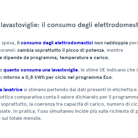
 lavastoviglie: il consumo degli elettrodomest
a spesa,
il
consumo degli elettrodomestici
non raddoppia
perc
oranei:
cambia soprattutto il picco di potenza
, mentre
ale dipende da programma, temperatura e carico
.
re
quanto consuma una lavastoviglie
, le stime UE indicano che 
no
intorno a 0,8 kWh per ciclo nel programma Eco
.
a lavatrice
si stimano partendo dai dati presenti in etichetta e
’ottica comparativa conta il valore dichiarato per il programma
 soprattutto, la coerenza tra capacità di carico, numero di cicl
ate. In pratica, l’uso simultaneo incide più sulla richiesta di
 sul totale mensile.