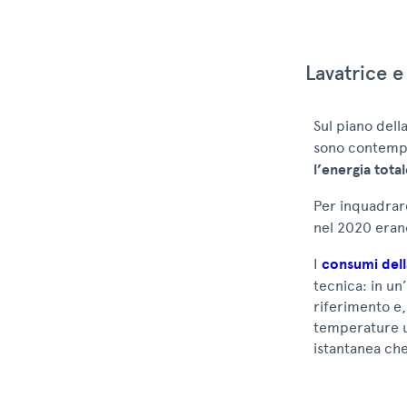
Lavatrice e
Sul piano dell
sono contemp
l’energia tot
Per inquadra
nel 2020 era
I
consumi dell
tecnica: in un
riferimento e,
temperature us
istantanea che