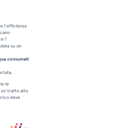
e l’efficienza
icano
e l’
olata su un
cqua consumati
ortata.
he le
 un tratto alto
carico deve