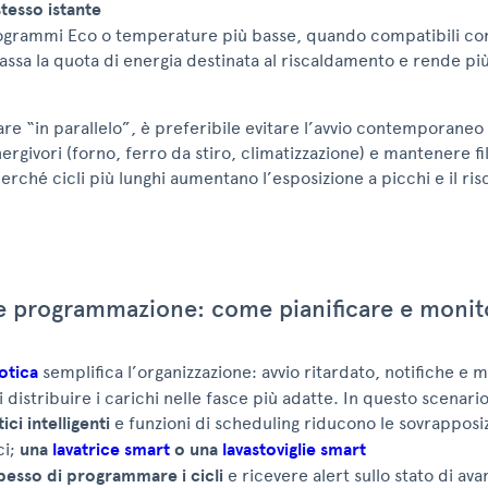
stesso istante
rogrammi Eco o temperature più basse, quando compatibili con
assa la quota di energia destinata al riscaldamento e rende più 
are “in parallelo”, è preferibile evitare l’avvio contemporaneo d
rgivori (forno, ferro da stiro, climatizzazione) e mantenere filt
perché cicli più lunghi aumentano l’esposizione a picchi e il ris
 programmazione: come pianificare e monitor
otica
semplifica l’organizzazione: avvio ritardato, notifiche e 
distribuire i carichi nelle fasce più adatte. In questo scenario
ci intelligenti
e funzioni di scheduling riducono le sovrapposiz
ci;
una
lavatrice smart
o una
lavastoviglie smart
esso di programmare i cicli
e ricevere alert sullo stato di av