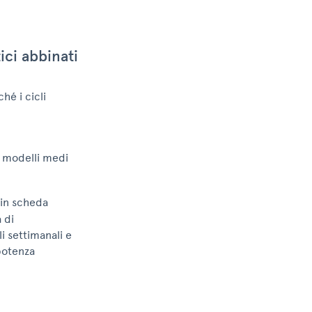
ici abbinati
hé i cicli
i modelli medi
 in scheda
 di
i settimanali e
 potenza