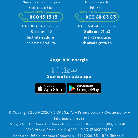
Numero verde Energia
Numero verde
Elettrica e Gas
Internet
CHIAMATA GRATUITA
CHIAMATA GRATUITA
800 15 13 13
800 68 83 83
DA LUN A SAB dalle ore
DA LUN A SAB dalle ore
8 alle ore 20
8 alle ore 21:30
festività escluse,
festività escluse,
chiamata gratuita
chiamata gratuita
Segui VIVI energia
Scarica la nostra app
© Copyright 2004-2026 VIVIGAS S.p.A. –
Privacy policy
–
Cookie policy
–
Informazioni legali
Vivigas S.p.A. – Società a Socio Unico – Sede: Roncadelle (BS), 25030 –
Via Vittorio Emanuele II, 4/28 – P IVA 13149000153
Iscrizione Ufficio Imprese (Brescia) n. 13149000153 – REA (Brescia):