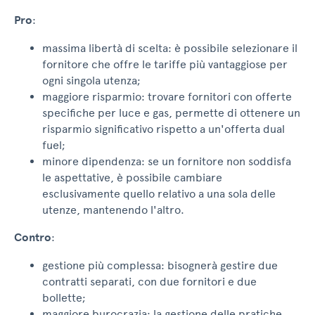
Pro
:
massima libertà di scelta: è possibile selezionare il
Vuoi aggiungere
fornitore che offre le tariffe più vantaggiose per
ogni singola utenza;
anche l'offerta
maggiore risparmio: trovare fornitori con offerte
Internet di VIVI
specifiche per luce e gas, permette di ottenere un
energia?
risparmio significativo rispetto a un'offerta dual
fuel;
Se sottoscrivi
minore dipendenza: se un fornitore non soddisfa
le aspettative, è possibile cambiare
l'offerta combinata,
esclusivamente quello relativo a una sola delle
hai Internet a soli
utenze, mantenendo l'altro.
19,90€/mese per 24
Contro
:
mesi.
gestione più complessa: bisognerà gestire due
contratti separati, con due fornitori e due
Sì, mi interessa
bollette;
maggiore burocrazia: la gestione delle pratiche