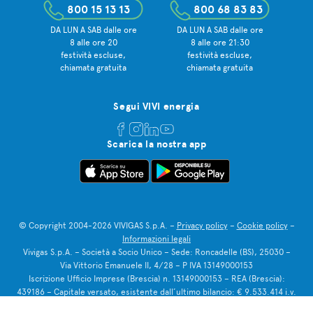
800 15 13 13
800 68 83 83
DA LUN A SAB dalle ore
DA LUN A SAB dalle ore
8 alle ore 20
8 alle ore 21:30
festività escluse,
festività escluse,
chiamata gratuita
chiamata gratuita
Segui VIVI energia
Scarica la nostra app
© Copyright 2004-2026 VIVIGAS S.p.A. –
Privacy policy
–
Cookie policy
–
Informazioni legali
Vivigas S.p.A. – Società a Socio Unico – Sede: Roncadelle (BS), 25030 –
Via Vittorio Emanuele II, 4/28 – P IVA 13149000153
Iscrizione Ufficio Imprese (Brescia) n. 13149000153 – REA (Brescia):
439186 – Capitale versato, esistente dall’ultimo bilancio: € 9.533.414 i.v.
Le tue preferenze relative alla privacy