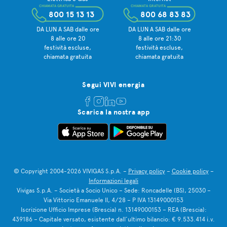
CHIAMATA GRATUITA
CHIAMATA GRATUITA
800 15 13 13
800 68 83 83
DA LUN A SAB dalle ore
DA LUN A SAB dalle ore
8 alle ore 20
8 alle ore 21:30
festività escluse,
festività escluse,
chiamata gratuita
chiamata gratuita
Segui VIVI energia
Scarica la nostra app
© Copyright 2004-2026 VIVIGAS S.p.A. –
Privacy policy
–
Cookie policy
–
Informazioni legali
Vivigas S.p.A. – Società a Socio Unico – Sede: Roncadelle (BS), 25030 –
Via Vittorio Emanuele II, 4/28 – P IVA 13149000153
Iscrizione Ufficio Imprese (Brescia) n. 13149000153 – REA (Brescia):
439186 – Capitale versato, esistente dall’ultimo bilancio: € 9.533.414 i.v.