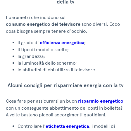
della tv
Internet di VIVI
energia?
I parametri che incidono sul
consumo energetico del televisore
sono diversi. Ecco
Se sottoscrivi
cosa bisogna sempre tenere d’occhio:
l'offerta combinata,
il grado di
efficienza energetica
;
hai Internet a soli
il tipo di modello scelto;
19,90€/mese per 24
la grandezza;
la luminosità dello schermo;
mesi.
le abitudini di chi utilizza il televisore.
Sì, mi interessa
Alcuni consigli per risparmiare energia con la tv
Cosa fare per assicurarsi un buon
risparmio energetico
No, non ne ho bisogno
con un conseguente abbattimento dei costi in bolletta?
A volte bastano piccoli accorgimenti quotidiani.
Controllare l’
etichetta energetica
, i modelli di