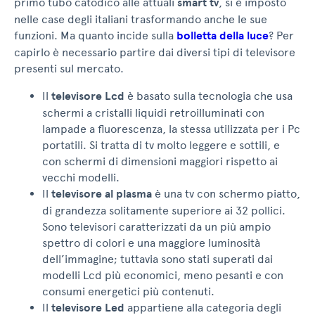
primo tubo catodico alle attuali
smart tv
, si è imposto
nelle case degli italiani trasformando anche le sue
funzioni. Ma quanto incide sulla
bolletta della luce
? Per
capirlo è necessario partire dai diversi tipi di televisore
presenti sul mercato.
Il
televisore Lcd
è basato sulla tecnologia che usa
schermi a cristalli liquidi retroilluminati con
lampade a fluorescenza, la stessa utilizzata per i Pc
portatili. Si tratta di tv molto leggere e sottili, e
con schermi di dimensioni maggiori rispetto ai
vecchi modelli.
Il
televisore al plasma
è una tv con schermo piatto,
di grandezza solitamente superiore ai 32 pollici.
Sono televisori caratterizzati da un più ampio
spettro di colori e una maggiore luminosità
dell’immagine; tuttavia sono stati superati dai
modelli Lcd più economici, meno pesanti e con
consumi energetici più contenuti.
Il
televisore Led
appartiene alla categoria degli