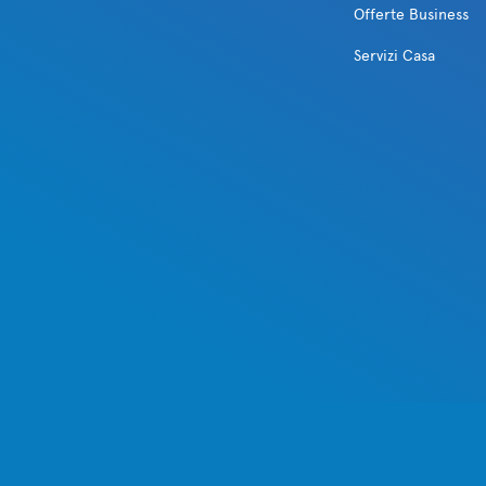
Offerte Business
Servizi Casa