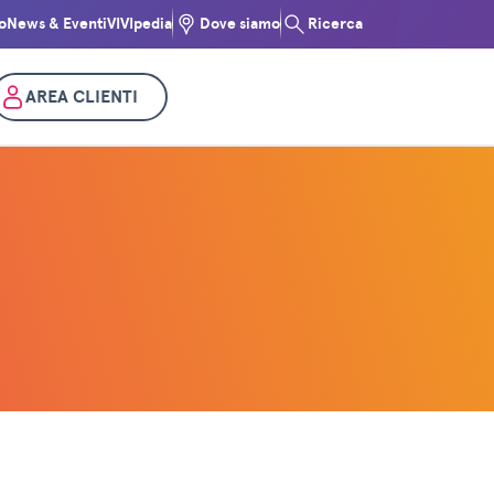
o
News & Eventi
VIVIpedia
Dove siamo
Ricerca
AREA CLIENTI