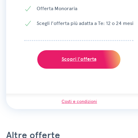
Offerta Monoraria
Scegli l'offerta più adatta a Te: 12 o 24 mesi
Scopri l'offerta
Costi e condizioni
Altre offerte