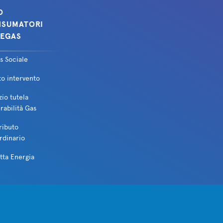
O
SUMATORI
EGAS
s Sociale
to intervento
zio tutela
rabilità Gas
ributo
rdinario
tta Energia