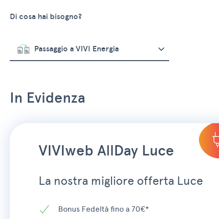
Di cosa hai bisogno?
Passaggio a VIVI Energia
In Evidenza
VIVIweb AllDay Luce
La nostra migliore offerta Luce
Bonus Fedeltà fino a 70€*