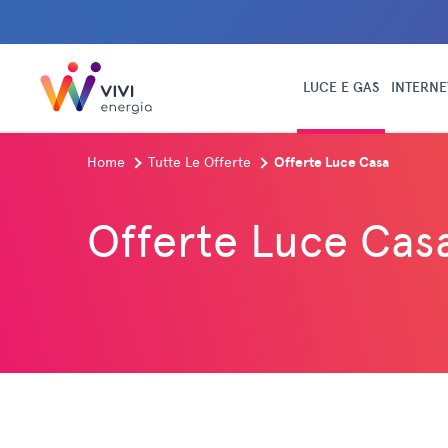
LUCE E GAS
INTERNE
Home
Tutte Le Offerte
Offerte Luce Casa
Offerte Luce Cas