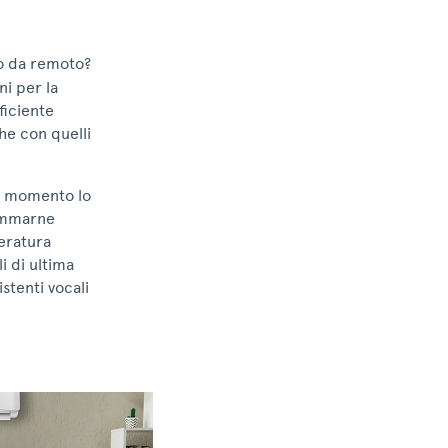
o da remoto?
i per la
ficiente
che con quelli
el momento lo
ammarne
eratura
i di ultima
stenti vocali