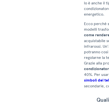
lo è anche il t
condizionator
energetico.
Ecco perché s
modelli trasfor
come rendere 
acquistabile 
infrarossi. Un’
potranno così 
regolarne la t
Grazie alla pr
condizionator
40%. Per usarl
simboli del t
secondarie, co
Quali