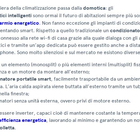
iera della climatizzazione passa dalla
domotica
: gli
ci intelligenti
sono ormai il futuro di abitazioni sempre più sos
parmio energetico
. Non fanno eccezione gli impianti di condi
ventando smart. Rispetto a quello tradizionale un
condizionato
nesso alla rete wi-fi di casa grazie alla quale dialoga con gli a
ci e tramite un’app dedicata può essere gestito anche a dista
hone. Sono molto silenziosi e sul mercato ne esistono diverse
n un elemento (monosplit) o più elementi interni (multisplit) fiss
anza e un motore da montare all’esterno;
natore portatile smart
, facilmente trasportabile da un ambient
a. L’aria calda aspirata viene buttata all’esterno tramite un tu
nella finestra;
natori senza unità esterna, ovvero privi di motore esterno.
essere inverter, capaci cioè di mantenere costante la tempera
efficienza energetica
, lavorando al minimo e garantendo un no
olletta
.