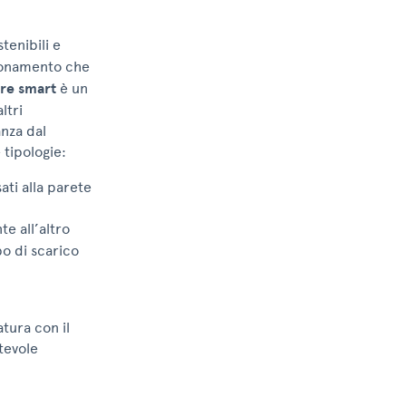
tenibili e
zionamento che
re smart
è un
ltri
nza dal
 tipologie:
ati alla parete
e all’altro
bo di scarico
tura con il
tevole