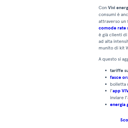
Con
Vivi energ
consumi è anc
attraverso un 
comode rate 
è già clienti 
ad alta intens
munito di kit 
A questo si ag
tariffe s
fasce or
bolletta
l'
app VIV
inviare l
energia 
Sco