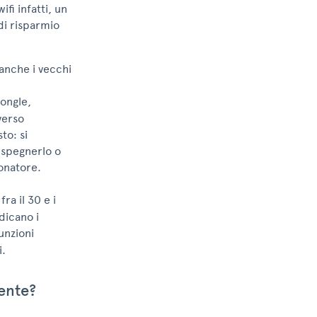
ifi infatti, un
i risparmio
anche i vecchi
dongle,
verso
to: si
e spegnerlo o
ionatore.
ra il 30 e i
dicano i
funzioni
i.
gente?