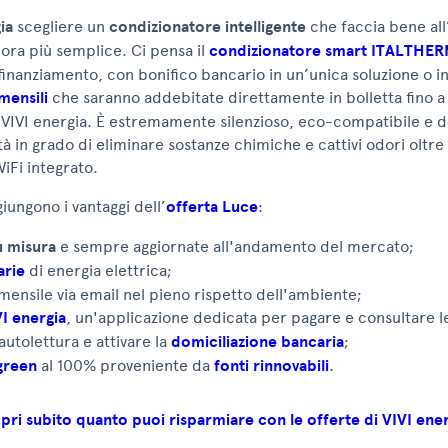
ia
scegliere un
condizionatore intelligente
che faccia bene all
ora più semplice. Ci pensa il
condizionatore smart ITALTHE
finanziamento, con bonifico bancario in un’unica soluzione o i
mensili
che saranno addebitate direttamente in bolletta fino a 
di VIVI energia. È estremamente silenzioso, eco-compatibile e dot
ità in grado di eliminare sostanze chimiche e cattivi odori oltr
WiFi integrato.
giungono i vantaggi dell’
offerta Luce
:
u misura
e sempre aggiornate all'andamento del mercato;
arie
di energia elettrica;
 mensile via email nel pieno rispetto dell'ambiente;
I energia
, un'applicazione dedicata per pagare e consultare le
'autolettura e attivare la
domiciliazione bancaria
;
green
al 100% proveniente da
fonti rinnovabili
.
pri subito quanto puoi risparmiare con le offerte di VIVI ener