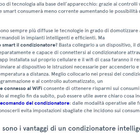
ipo di tecnologia alla base dell’apparecchio: grazie ai controlli w
e smart consumerà meno corrente aumentando le possibilità d
ono sempre più diffuse le tecnologie in grado di domotizzare 
mandoli in impianti intelligenti e efficienti. Ma
smart il condizionatore
? Basta collegarlo a un dispositivo, il 
separatamente e capace di connettersi al condizionatore attra
app installata sul proprio cellulare e il wifi di casa faranno il res
inviare al dispositivo le istruzioni necessarie per accenderlo 
emperatura a distanza. Meglio collocarlo nei pressi del condiz
ogrammazione e al controllo automatizzato, un
e connesso al WiFi
consente di ottenere risparmi sui consumi f
o al meglio fin da subito, può essere utile avere chiaro cosa in
elecomando del condizionatore
: dalle modalità operative alle 
noscerli evita impostazioni sbagliate che incidono sui consum
 sono i vantaggi di un condizionatore intelli