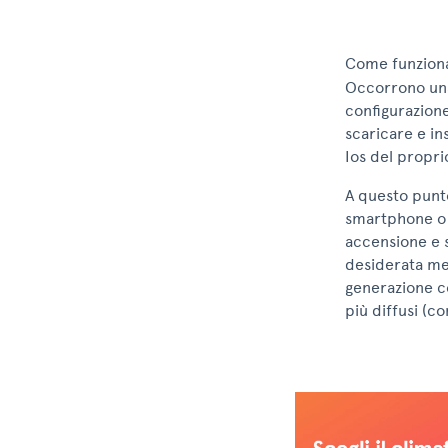
Come funziona
Occorrono una 
configurazione
scaricare e in
Ios del propri
A questo punto
smartphone o 
accensione e 
desiderata men
generazione co
più diffusi (