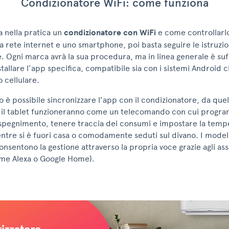
Condizionatore WiFi: come funziona
 nella pratica un
condizionatore con WiFi
e come controllarl
rete internet e uno smartphone, poi basta seguire le istruzion
. Ogni marca avrà la sua procedura, ma in linea generale è suf
stallare l’app specifica, compatibile sia con i sistemi Android 
o cellulare.
 è possibile sincronizzare l’app con il condizionatore, da qu
il tablet funzioneranno come un telecomando con cui progr
spegnimento, tenere traccia dei consumi e impostare la temp
tre si è fuori casa o comodamente seduti sul divano. I modell
nsentono la gestione attraverso la propria voce grazie agli assi
come Alexa o Google Home).