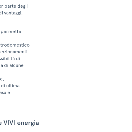
r parte degli
i vantaggi.
a permette
ettrodomestico
funzionamenti
ibilità di
a di alcune
e,
 di ultima
asa e
 VIVI energia