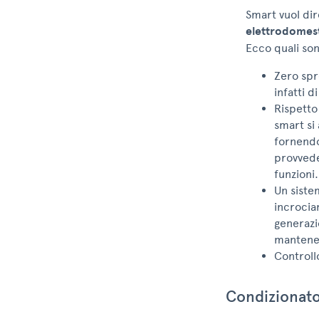
Smart vuol dir
elettrodomest
Ecco quali so
Zero spr
infatti d
Rispetto
smart si
fornendo 
provvede
funzioni.
Un siste
incrocia
generazi
mantener
Controll
Condizionato