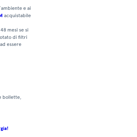
’ambiente e ai
RM
acquistabile
n
48 mesi se si
ato di filtri
e ad essere
 bollette,
gia!