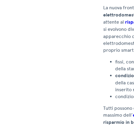
La nuova front
elettrodomesti
attente al
ris
si evolvono di
apparecchio con
elettrodomesti
proprio smartp
fissi, co
della st
condizio
della cas
inserito 
condizio
Tutti possono 
massimo dell’
risparmio in b