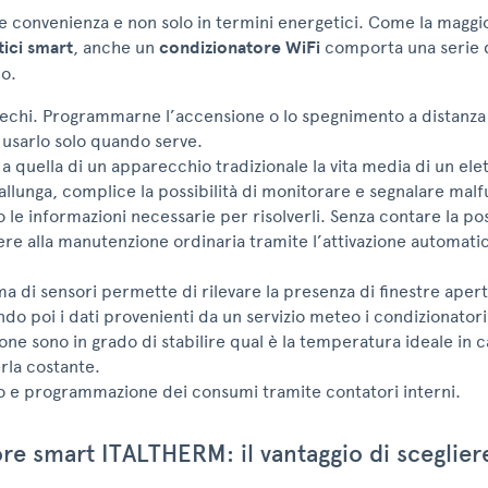
e convenienza e non solo in termini energetici. Come la maggio
ici smart
, anche un
condizionatore WiFi
comporta una serie d
no.
echi. Programmarne l’accensione o lo spegnimento a distanz
i usarlo solo quando serve.
 a quella di un apparecchio tradizionale la vita media di un el
 allunga, complice la possibilità di monitorare e segnalare mal
le informazioni necessarie per risolverli. Senza contare la poss
re alla manutenzione ordinaria tramite l’attivazione automatic
ma di sensori permette di rilevare la presenza di finestre apert
ndo poi i dati provenienti da un servizio meteo i condizionatori
one sono in grado di stabilire qual è la temperatura ideale in c
la costante.
o e programmazione dei consumi tramite contatori interni.
re smart ITALTHERM: il vantaggio di scegliere