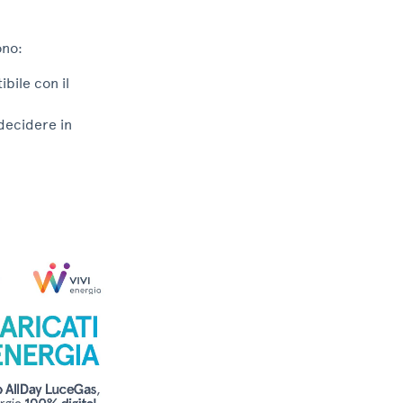
ono:
bile con il
 decidere in