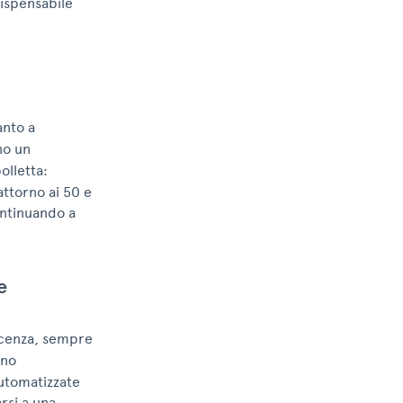
dispensabile
anto a
o un
olletta:
attorno ai 50 e
continuando a
e
scenza, sempre
ono
utomatizzate
rsi a una