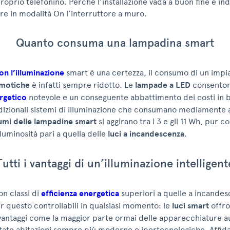
proprio telefonino. Perché l’installazione vada a buon fine è in
e in modalità On l’interruttore a muro.
Quanto consuma una lampadina smart
n l’illuminazione
smart è una certezza, il consumo di un impi
motiche
è infatti sempre ridotto. Le
lampade a LED
consenton
rgetico
notevole e un conseguente abbattimento dei costi in b
adizionali sistemi di illuminazione che consumano mediamente 
mi delle lampadine smart
si aggirano tra i 3 e gli 11 Wh, pur 
uminosità pari a quella delle
luci a incandescenza
.
Tutti i vantaggi di un’illuminazione intelligent
on classi di
efficienza energetica
superiori a quelle a incande
 questo controllabili in qualsiasi momento: le
luci smart
offr
vantaggi come la maggior parte ormai delle apparecchiature a
tate abitazioni sempre più moderne e ipertecnologiche. Affida