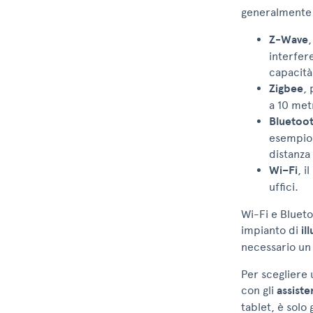
generalmente 
Z-Wave
interfer
capacità
Zigbee
, 
a 10 met
Bluetoo
esempio 
distanza
Wi–Fi
, i
uffici.
Wi-Fi e Blueto
impianto di
il
necessario un 
Per scegliere 
con gli
assiste
tablet, è solo