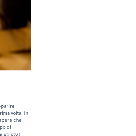
pparire
ima volta. In
sapere che
ipo di
utilizzati