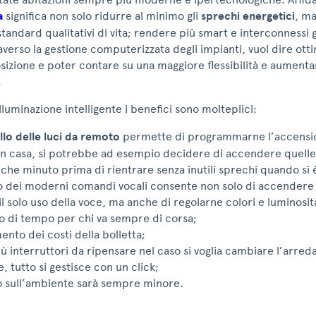
a
significa non solo ridurre al minimo gli
sprechi energetici
, m
 standard qualitativi di vita; rendere più smart e interconnessi g
raverso la gestione computerizzata degli impianti, vuol dire otti
izione e poter contare su una maggiore flessibilità e aumentar
.
illuminazione intelligente i benefici sono molteplici:
llo delle luci da remoto
permette di programmarne l’accensi
 in casa, si potrebbe ad esempio decidere di accendere quelle
lche minuto prima di rientrare senza inutili sprechi quando si è
o dei moderni comandi vocali consente non solo di accendere
il solo uso della voce, ma anche di regolarne colori e luminosit
o di tempo per chi va sempre di corsa;
ento dei costi della bolletta;
iù interruttori da ripensare nel caso si voglia cambiare l’arre
, tutto si gestisce con un click;
o sull’ambiente sarà sempre minore.