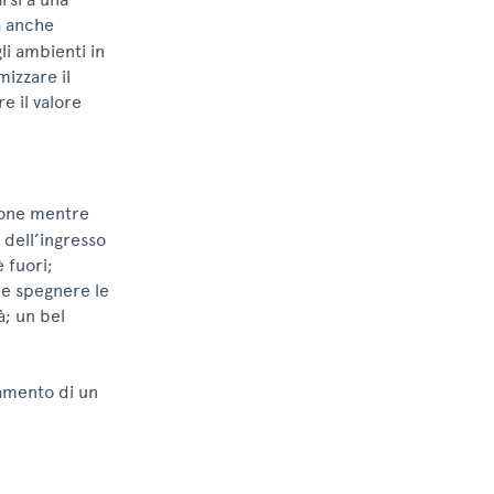
a anche
li ambienti in
mizzare il
e il valore
one mentre
 dell’ingresso
 fuori;
 e spegnere le
à; un bel
damento di un