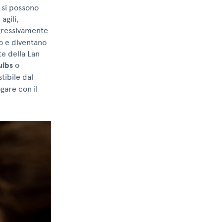
 si possono
agili,
ogressivamente
ro e diventano
te della Lan
ulbs
o
ibile dal
gare con il