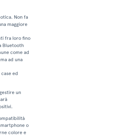
otica. Non fa
 una maggiore
i fra loro fino
a Bluetooth
comune come ad
 ma ad una
n case ed
gestire un
sarà
itivi.
ompatibilità
o smartphone o
arne colore e