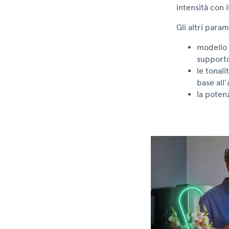
intensità con i
Gli altri para
modello 
supporto
le tonal
base all’
la potenz