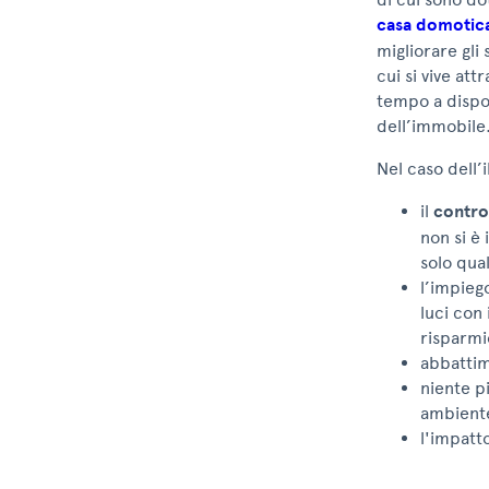
casa domotic
migliorare gli
cui si vive att
tempo a dispos
dell’immobile
Nel caso dell’
il
contro
non si è
solo qua
l’impieg
luci con 
risparmi
abbattim
niente p
ambiente
l'impatt