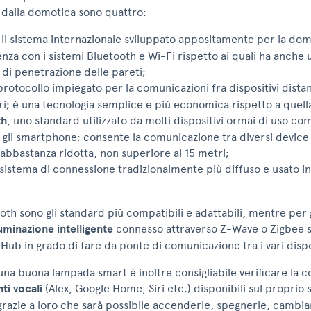
dalla domotica sono quattro:
, il sistema internazionale sviluppato appositamente per la dom
enza con i sistemi Bluetooth e Wi-Fi rispetto ai quali ha anche
 di penetrazione delle pareti;
protocollo impiegato per la comunicazioni fra dispositivi distant
ri; è una tecnologia semplice e più economica rispetto a quell
th
, uno standard utilizzato da molti dispositivi ormai di uso 
gli smartphone; consente la comunicazione tra diversi device
 abbastanza ridotta, non superiore ai 15 metri;
l sistema di connessione tradizionalmente più diffuso e usato i
oth sono gli standard più compatibili e adattabili, mentre per 
luminazione intelligente
connesso attraverso Z-Wave o Zigbee 
Hub in grado di fare da ponte di comunicazione tra i vari dispos
una buona lampada smart è inoltre consigliabile verificare la c
nti vocali
(Alex, Google Home, Siri etc.) disponibili sul propri
 grazie a loro che sarà possibile accenderle, spegnerle, cambi