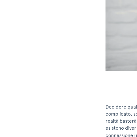
Decidere qual
complicato, so
realtà basterà
esistono dive
connessione us