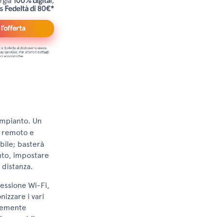
’impianto. Un
a remoto e
obile; basterà
to, impostare
 distanza.
nessione Wi-Fi,
izzare i vari
ntemente