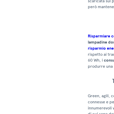
scaricata sul 
però mantener
Risparmiare co
lampadine do
risparmio ene
rispetto ai tr
60 Wh, i
consu
produrre una l
Green, agili, c
connesse e per
innumerevoli 
di cui sono do