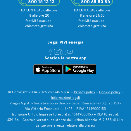
800 15 13 13
800 68 83 83
DA LUN A SAB dalle ore
DA LUN A SAB dalle ore
8 alle ore 20
8 alle ore 21:30
festività escluse,
festività escluse,
chiamata gratuita
chiamata gratuita
Segui VIVI energia
Scarica la nostra app
© Copyright 2004-2026 VIVIGAS S.p.A. –
Privacy policy
–
Cookie policy
–
Informazioni legali
Vivigas S.p.A. – Società a Socio Unico – Sede: Roncadelle (BS), 25030 –
Via Vittorio Emanuele II, 4/28 – P IVA 13149000153
Iscrizione Ufficio Imprese (Brescia) n. 13149000153 – REA (Brescia):
439186 – Capitale versato, esistente dall’ultimo bilancio: € 9.533.414 i.v.
Le tue preferenze relative alla privacy