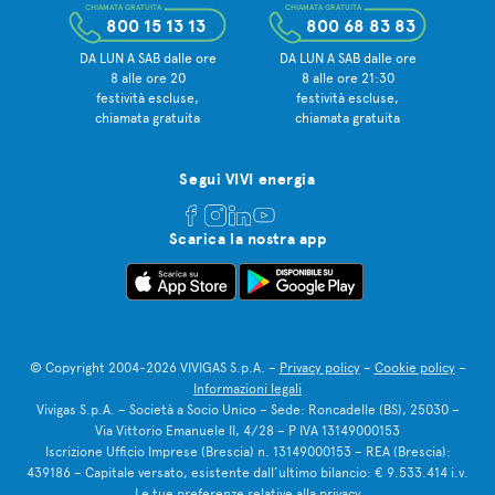
CHIAMATA GRATUITA
CHIAMATA GRATUITA
800 15 13 13
800 68 83 83
DA LUN A SAB dalle ore
DA LUN A SAB dalle ore
8 alle ore 20
8 alle ore 21:30
festività escluse,
festività escluse,
chiamata gratuita
chiamata gratuita
Segui VIVI energia
Scarica la nostra app
© Copyright 2004-2026 VIVIGAS S.p.A. –
Privacy policy
–
Cookie policy
–
Informazioni legali
Vivigas S.p.A. – Società a Socio Unico – Sede: Roncadelle (BS), 25030 –
Via Vittorio Emanuele II, 4/28 – P IVA 13149000153
Iscrizione Ufficio Imprese (Brescia) n. 13149000153 – REA (Brescia):
439186 – Capitale versato, esistente dall’ultimo bilancio: € 9.533.414 i.v.
Le tue preferenze relative alla privacy