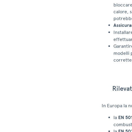
bloccare 
calore, 
potrebbe
Assicura
Installar
effettuar
Garanti
modelli p
corrette 
Rileva
In Europa la n
la
EN 50
combusti
la
EN 50