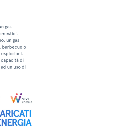
un gas
omestici.
no, un gas
, barbecue o
esplosioni.
 capacità di
e ad un uso di