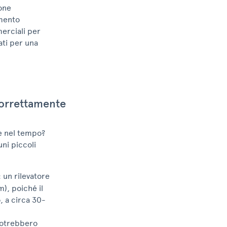
one
amento
merciali per
ati per una
correttamente
te nel tempo?
uni piccoli
: un rilevatore
m), poiché il
, a circa 30-
 potrebbero