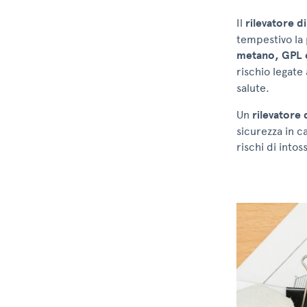
Il
rilevatore di
tempestivo la 
metano, GPL 
rischio legate
salute.
Un
rilevatore 
sicurezza in c
rischi di into