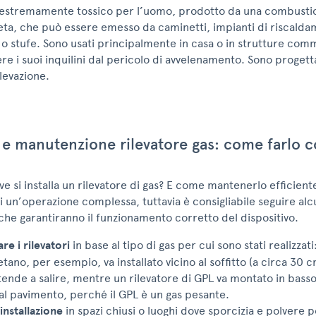
estremamente tossico per l’uomo, prodotto da una combusti
ta, che può essere emesso da caminetti, impianti di riscald
i o stufe. Sono usati principalmente in casa o in strutture com
re i suoi inquilini dal pericolo di avvelenamento. Sono progett
levazione.
e e manutenzione rilevatore gas: come farlo 
 si installa un rilevatore di gas? E come mantenerlo efficien
di un’operazione complessa, tuttavia è consigliabile seguire alc
he garantiranno il funzionamento corretto del dispositivo.
re i rilevatori
in base al tipo di gas per cui sono stati realizzati
tano, per esempio, va installato vicino al soffitto (a circa 30 c
ende a salire, mentre un rilevatore di GPL va montato in basso
l pavimento, perché il GPL è un gas pesante.
’installazione
in spazi chiusi o luoghi dove sporcizia e polvere