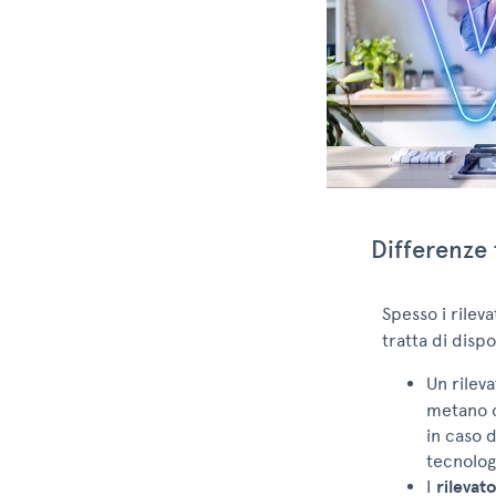
Differenze 
Spesso i rilev
tratta di dispo
Un rilev
metano o
in caso d
tecnolog
I
rilevat