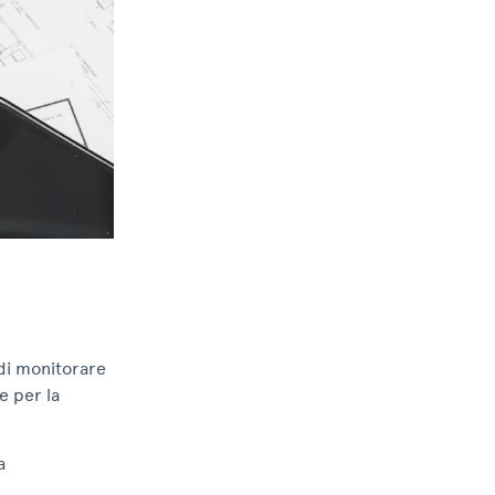
 di monitorare
e per la
a