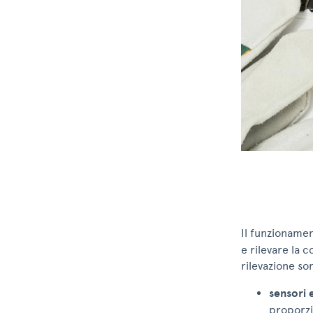
Il funzioname
e rilevare la 
rilevazione so
sensori 
proporzi