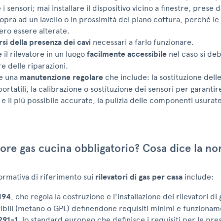
i sensori; mai installare il dispositivo vicino a finestre, prese d
sopra ad un lavello o in prossimità del piano cottura, perché le
ro essere alterate.
rsi della presenza dei cavi
necessari a farlo funzionare.
e il rilevatore in un luogo
facilmente accessibile
nel caso si de
e delle riparazioni.
re una
manutenzione regolare
che include: la sostituzione delle
ortatili, la calibrazione o sostituzione dei sensori per garantir
e il più possibile accurate, la pulizia delle componenti usurate
tore gas cucina obbligatorio? Cosa dice la no
ormativa di riferimento sui
rilevatori di gas per casa
include:
194
, che regola la costruzione e l'installazione dei rilevatori di 
bili (metano o GPL) definendone requisiti minimi e funzionam
291-1
, lo standard europeo che definisce i requisiti per le pres