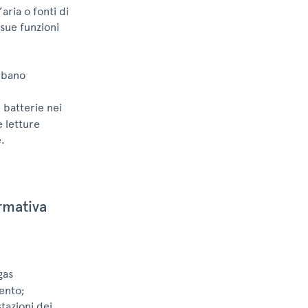
’aria o fonti di
 sue funzioni
bbano
 batterie nei
e letture
.
rmativa
gas
ento;
tazioni dei