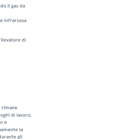
do il gas da
ce infrarossa
rilevatore di
e rimane
oghi di lavoro;
io e
nuamente la
durante gli