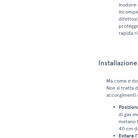
inodore 
incomple
difettos
protegge
rapida ri
Installazion
Ma come e dove
Non si tratta 
accorgimenti c
Posiziona
di gas me
metano t
40 cm da
Evitare l