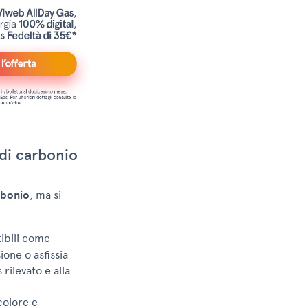
 di carbonio
rbonio
, ma si
ibili come
one o asfissia
rilevato e alla
colore e