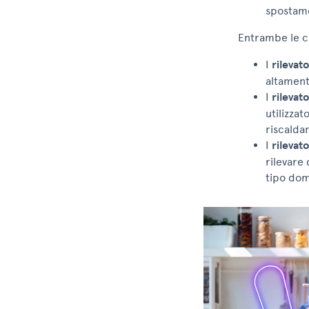
spostame
Entrambe le ca
I
rilevat
altament
I
rilevato
utilizza
riscalda
I
rilevato
rilevare 
tipo dom