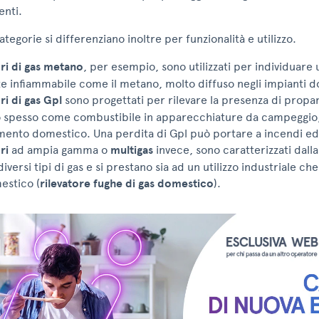
nti.
tegorie si differenziano inoltre per funzionalità e utilizzo.
ori di gas metano
, per esempio, sono utilizzati per individuare 
e infiammabile come il metano, molto diffuso negli impianti d
ri di gas Gpl
sono progettati per rilevare la presenza di propa
to spesso come combustibile in apparecchiature da campeggio
mento domestico. Una perdita di Gpl può portare a incendi ed 
ri
ad ampia gamma o
multigas
invece, sono caratterizzati dalla
diversi tipi di gas e si prestano sia ad un utilizzo industriale ch
estico (
rilevatore fughe di gas domestico
).