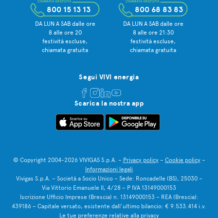
CHIAMATA GRATUITA
CHIAMATA GRATUITA
800 15 13 13
800 68 83 83
DA LUN A SAB dalle ore
DA LUN A SAB dalle ore
8 alle ore 20
8 alle ore 21:30
festività escluse,
festività escluse,
chiamata gratuita
chiamata gratuita
Segui VIVI energia
Scarica la nostra app
© Copyright 2004-2026 VIVIGAS S.p.A. –
Privacy policy
–
Cookie policy
–
Informazioni legali
Vivigas S.p.A. – Società a Socio Unico – Sede: Roncadelle (BS), 25030 –
Via Vittorio Emanuele II, 4/28 – P IVA 13149000153
Iscrizione Ufficio Imprese (Brescia) n. 13149000153 – REA (Brescia):
439186 – Capitale versato, esistente dall’ultimo bilancio: € 9.533.414 i.v.
Le tue preferenze relative alla privacy