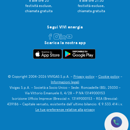
8 alle ore 20
8 alle ore 21:30
festività escluse,
festività escluse,
chiamata gratuita
chiamata gratuita
Segui VIVI energia
Scarica la nostra app
© Copyright 2004-2026 VIVIGAS S.p.A. –
Privacy policy
–
Cookie policy
–
Informazioni legali
Vivigas S.p.A. – Società a Socio Unico – Sede: Roncadelle (BS), 25030 –
Via Vittorio Emanuele II, 4/28 – P IVA 13149000153
Iscrizione Ufficio Imprese (Brescia) n. 13149000153 – REA (Brescia):
439186 – Capitale versato, esistente dall’ultimo bilancio: € 9.533.414 i.v.
Le tue preferenze relative alla privacy