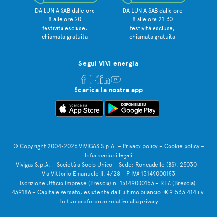
DA LUN A SAB dalle ore
DA LUN A SAB dalle ore
8 alle ore 20
8 alle ore 21:30
festività escluse,
festività escluse,
chiamata gratuita
chiamata gratuita
Segui VIVI energia
Scarica la nostra app
© Copyright 2004-2026 VIVIGAS S.p.A. –
Privacy policy
–
Cookie policy
–
Informazioni legali
Vivigas S.p.A. – Società a Socio Unico – Sede: Roncadelle (BS), 25030 –
Via Vittorio Emanuele II, 4/28 – P IVA 13149000153
Iscrizione Ufficio Imprese (Brescia) n. 13149000153 – REA (Brescia):
439186 – Capitale versato, esistente dall’ultimo bilancio: € 9.533.414 i.v.
Le tue preferenze relative alla privacy