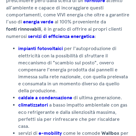
prescindere però dalla scelta di un
fornitore
attento
all’ambiente e capace di incoraggiare questi
comportamenti, come VIVI energia che oltre a garantire
l’uso di
energia verde
al 100% proveniente da
fonti rinnovabili
, è in grado di offrire ai propri clienti
numerosi
servizi di efficienza energetica
:
impianti fotovoltaici
per l'autoproduzione di
elettricità con la possibilità di sfruttare il
meccanismo di "scambio sul posto", ovvero
compensare l'energia prodotta dai pannelli e
immessa sulla rete nazionale, con quella prelevata
e consumata in un momento diverso da quello
della produzione.
caldaie a condensazione
di ultima generazione.
climatizzatori
a basso impatto ambientale con gas
eco refrigerante e dalla silenziosità massima,
perfetti sia per rinfrescare che per riscaldare
casa.
servizi di
e-mobility
come le comode
Wallbox
per