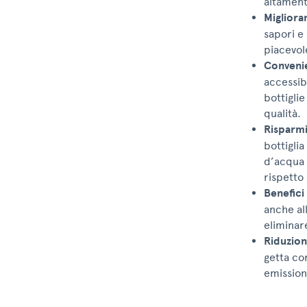
altament
Migliora
sapori e
piacevol
Conveni
accessib
bottiglie
qualità.
Risparm
bottigli
d’acqua 
rispetto 
Benefici 
anche all
eliminare
Riduzion
getta co
emission