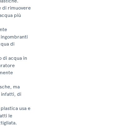
lastiche.
e di rimuovere
’acqua più
ente
e ingombranti
cqua di
o di acqua in
uratore
lmente
asche, ma
nfatti, di
 plastica usa e
tti le
igliata.