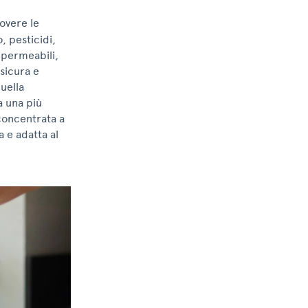
overe le
, pesticidi,
ipermeabili,
sicura e
uella
a una più
 concentrata a
 e adatta al