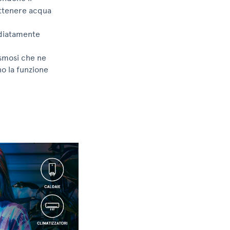
ottenere acqua
ediatamente
osmosi che ne
no la funzione