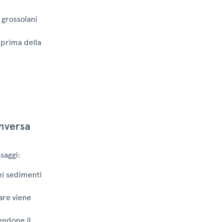
 grossolani
 prima della
nversa
saggi:
ei sedimenti
are viene
endone il