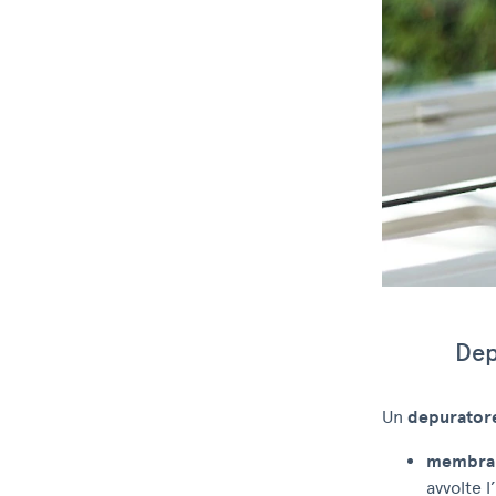
Dep
Un
depuratore
membran
avvolte l