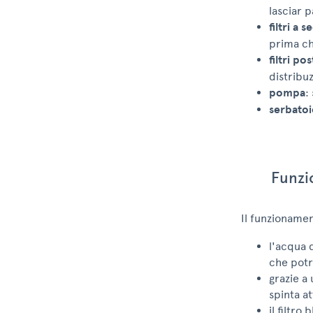
lasciar 
filtri a
prima ch
filtri p
distribuz
pompa
:
serbatoi
Funzi
Il funzioname
l'acqua 
che pot
grazie a
spinta a
il filtro