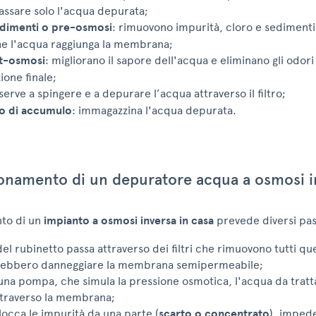
passare solo l'acqua depurata;
 sedimenti o pre-osmosi
: rimuovono impurità, cloro e sedimenti
e l'acqua raggiunga la membrana;
ost-osmosi
: migliorano il sapore dell'acqua e eliminano gli odori
ione finale;
 serve a spingere e a depurare l’acqua attraverso il filtro;
o di accumulo
: immagazzina l'acqua depurata.
onamento di un depuratore acqua a osmosi i
nto di un
impianto a osmosi inversa in casa
prevede diversi pas
del rubinetto passa attraverso dei filtri che rimuovono tutti qu
rebbero danneggiare la membrana semipermeabile;
 una pompa, che simula la pressione osmotica, l'acqua da tratt
ttraverso la membrana;
 blocca le impurità da una parte (
scarto o concentrato
), imped