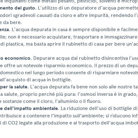
e inquinanti come metalli pesanti, pesticidi, solventi e microp
mento del gusto
. L’utilizzo di un depuratore d’acqua permett
 odori sgradevoli causati da cloro e altre impurità, rendendo l
e da bere.
enza
. L’acqua depurata in casa è sempre disponibile e facilm
ile; non è necessario acquistare, trasportare e immagazzinar
 di plastica, ma basta aprire il rubinetto di casa per bere un’a
io economico
. Depurare acqua dal rubinetto disincentiva l’us
a e offre un notevole risparmio economico. Il prezzo di un dep
domestico nel lungo periodo consente di risparmiare notevo
all’acquisto di acqua in bottiglie.
per la salute
. L’acqua depurata fa bene non solo alle nostre t
a salute, proprio perché più pura: l’osmosi inversa è in grado, i
 sostanze come il cloro, l’alluminio o il fluoro.
e dell’impatto ambientale
. La riduzione dell’uso di bottiglie di
ntribuisce a contenere l'impatto sull'ambiente; si riducono infa
i di CO2 legate alla produzione e al trasporto dell’acqua imbott