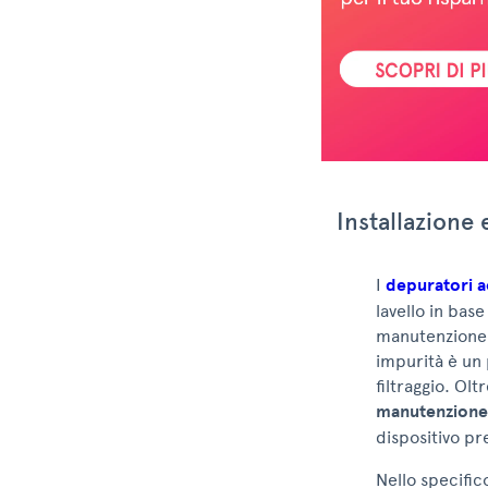
Installazione
I
depuratori a
lavello in bas
manutenzione. 
impurità è un 
filtraggio. Olt
manutenzione 
dispositivo p
Nello specifi