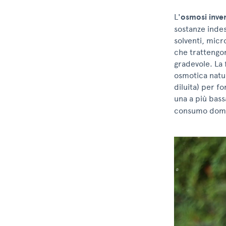
L'
osmosi inve
sostanze indes
solventi, micr
che trattengon
gradevole. La 
osmotica natur
diluita) per f
una a più bass
consumo domes