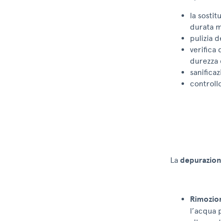
la sosti
durata m
pulizia d
verifica 
durezza 
sanifica
controll
La
depurazio
Rimozion
l’acqua 