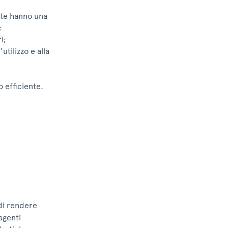
ente hanno una
;
i;
utilizzo e alla
o efficiente.
 di rendere
agenti