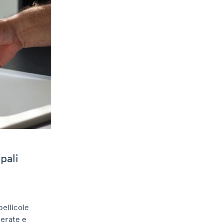
pali
pellicole
derate e