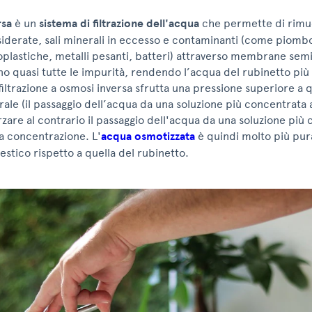
rsa
è un
sistema di filtrazione dell'acqua
che permette di rimu
iderate, sali minerali in eccesso e contaminanti (come piombo
oplastiche, metalli pesanti, batteri) attraverso membrane sem
o quasi tutte le impurità, rendendo l’acqua del rubinetto più 
filtrazione a osmosi inversa sfrutta una pressione superiore a q
ale (il passaggio dell’acqua da una soluzione più concentrata 
orzare al contrario il passaggio dell'acqua da una soluzione più
a concentrazione. L'
acqua osmotizzata
è quindi molto più pura
tico rispetto a quella del rubinetto.