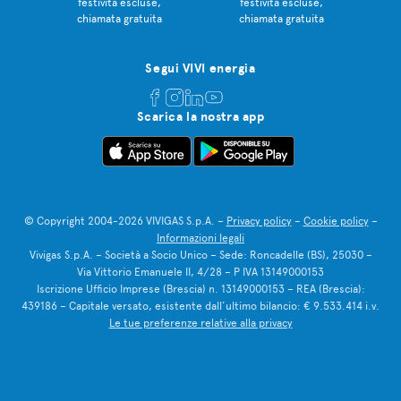
festività escluse,
festività escluse,
chiamata gratuita
chiamata gratuita
Segui VIVI energia
Scarica la nostra app
© Copyright 2004-2026 VIVIGAS S.p.A. –
Privacy policy
–
Cookie policy
–
Informazioni legali
Vivigas S.p.A. – Società a Socio Unico – Sede: Roncadelle (BS), 25030 –
Via Vittorio Emanuele II, 4/28 – P IVA 13149000153
Iscrizione Ufficio Imprese (Brescia) n. 13149000153 – REA (Brescia):
439186 – Capitale versato, esistente dall’ultimo bilancio: € 9.533.414 i.v.
Le tue preferenze relative alla privacy