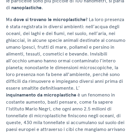
le particelle sono più piccole di 100 nanometri, si parla
di
nanoplastiche
.
Ma
dove si trovano le microplastiche
? La loro presenza
è stata registrata in diversi ambienti: nell’acqua degli
oceani, dei laghi e dei fiumi, nel suolo, nell’aria, nei
ghiacciai, in alcune specie animali destinate al consumo
umano (pesci, frutti di mare, pollame) e persino in
alimenti, tessuti, cosmetici e bevande. Invisibili
all’occhio umano hanno ormai contaminato l’intero
pianeta; nonostante le dimensioni microscopiche, la
loro presenza non fa bene all'ambiente, perché sono
difficili da rimuovere e impiegano diversi anni prima di
essere smaltite definitivamente. L’
inquinamento da microplastiche
è un fenomeno in
costante aumento, basti pensare, come fa sapere
l’Istituto Mario Negri, che ogni anno 2.5 milioni di
tonnellate di microplastiche finiscono negli oceani, di
queste, 430 mila tonnellate si accumulano sul suolo dei
paesi europei e attraverso i cibi che mangiamo arrivano