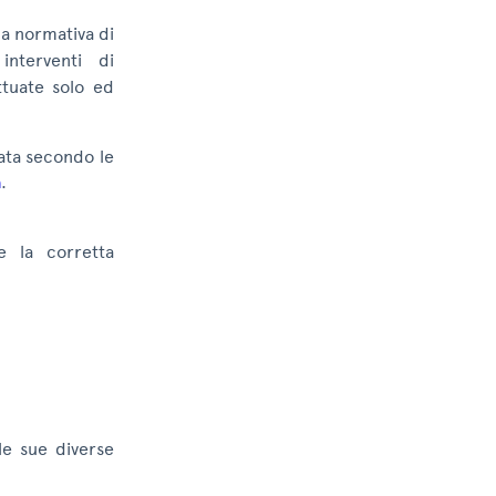
a normativa di
 interventi di
ttuate solo ed
uata secondo le
a
.
 e la corretta
lle sue diverse