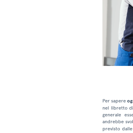
Per sapere
og
nel libretto d
generale ess
andrebbe svo
previsto dall