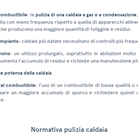
combustibile
: la
pulizia di una caldaia a gas o a condensazione
ita con meno frequenza rispetto a quella di apparecchi alimen
 che producono una maggiore quantità di fuliggine e residui.
’impianto
: caldaie più datate necessitano di controlli più frequ
nsivo
: un utilizzo prolungato, soprattutto in abitazioni molt
 aumenta l’accumulo di residui e richiede una manutenzione pi
e potenza della caldaia
.
del combustibile
: l'uso di un combustibile di bassa qualità o 
are un maggiore accumulo di sporco e richiedere quindi u
te.
Normativa pulizia caldaia