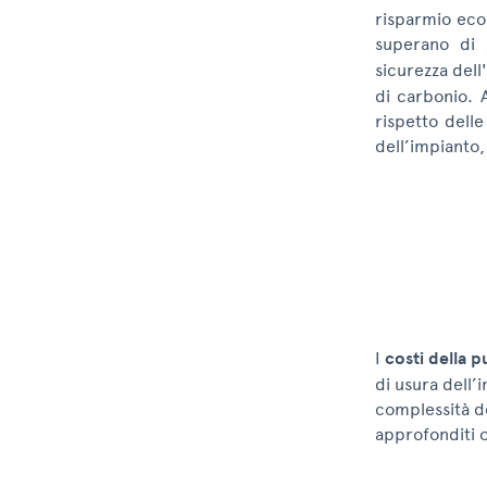
risparmio econ
superano di 
sicurezza dell
di carbonio. A
rispetto delle
dell’impianto, 
I
costi della pu
di usura dell’i
complessità de
approfonditi 