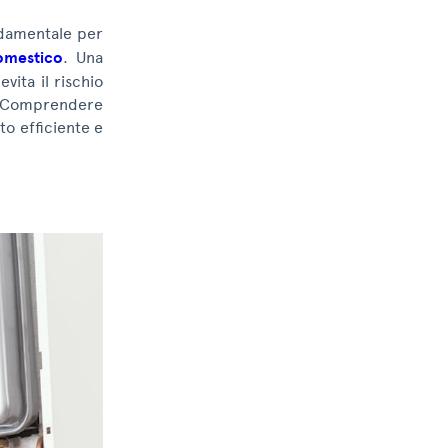
ndamentale per
omestico
. Una
vita il rischio
. Comprendere
o efficiente e