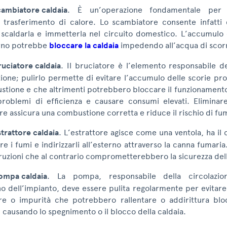
scambiatore caldaia
. È un’operazione fondamentale per 
 trasferimento di calore. Lo scambiatore consente infatti 
 scaldarla e immetterla nel circuito domestico. L’accumulo d
erno potrebbe
bloccare la caldaia
impedendo all’acqua di scor
bruciatore caldaia
. Il bruciatore è l’elemento responsabile d
one; pulirlo permette di evitare l’accumulo delle scorie pr
stione e che altrimenti potrebbero bloccare il funzionamento 
roblemi di efficienza e causare consumi elevati. Eliminare
re assicura una combustione corretta e riduce il rischio di fu
strattore caldaia
. L’estrattore agisce come una ventola, ha il 
re i fumi e indirizzarli all’esterno attraverso la canna fumaria.
truzioni che al contrario comprometterebbero la sicurezza del
pompa caldaia
. La pompa, responsabile della circolazio
rno dell’impianto, deve essere pulita regolarmente per evitar
re o impurità che potrebbero rallentare o addirittura bloc
 causando lo spegnimento o il blocco della caldaia.