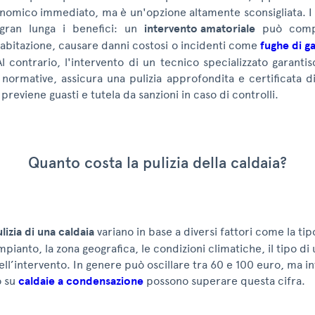
omico immediato, ma è un'opzione altamente sconsigliata. I li
gran lunga i benefici: un
intervento amatoriale
può compr
'abitazione, causare danni costosi o incidenti come
fughe di g
l contrario, l'intervento di un tecnico specializzato garanti
 normative, assicura una pulizia approfondita e certificata di
previene guasti e tutela da sanzioni in caso di controlli.
Quanto costa la pulizia della caldaia?
lizia di una caldaia
variano in base a diversi fattori come la tip
mpianto, la zona geografica, le condizioni climatiche, il tipo di u
ll’intervento. In genere può oscillare tra 60 e 100 euro, ma in
o su
caldaie a condensazione
possono superare questa cifra.