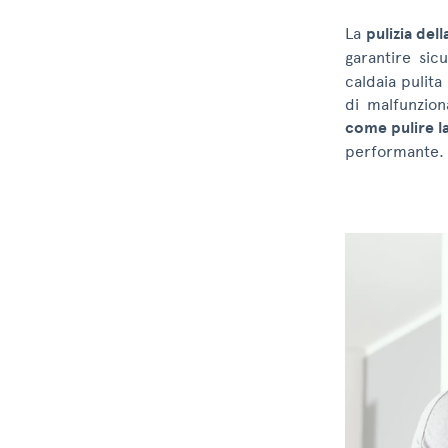
La
pulizia dell
garantire sic
caldaia pulita
di malfunzio
come pulire la
performante.