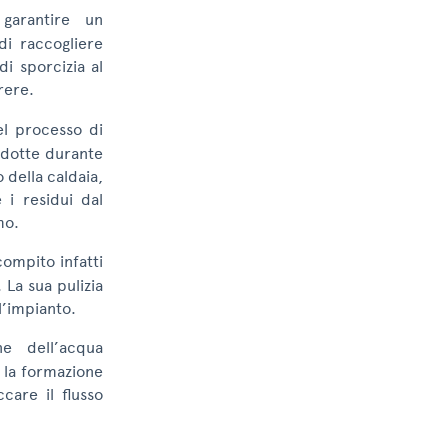
garantire un
di raccogliere
i sporcizia al
rere.
el processo di
odotte durante
della caldaia,
 i residui dal
mo.
compito infatti
 La sua pulizia
l’impianto.
ne dell’acqua
e la formazione
care il flusso