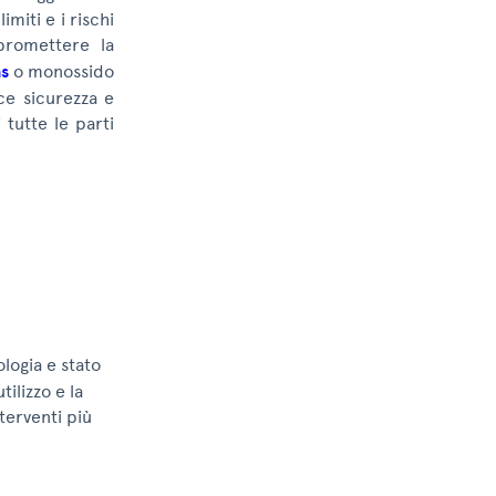
miti e i rischi
omettere la
as
o monossido
sce sicurezza e
 tutte le parti
ologia e stato
tilizzo e la
terventi più