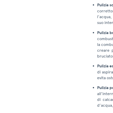
Pulizia 
corretto
l’acqua,
suo int
Pulizia 
combusti
la combu
creare p
bruciato
Pulizia e
di aspira
evita os
Pulizia 
all’inte
di calca
d’acqua,