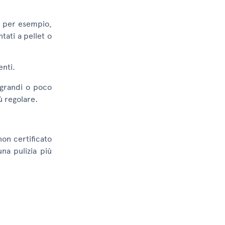
, per esempio,
tati a pellet o
enti.
o grandi o poco
ù regolare.
non certificato
na pulizia più