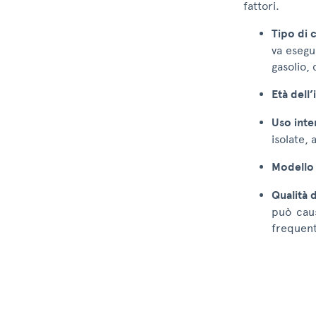
fattori.
Tipo di 
va esegu
gasolio,
Età dell
Uso inte
isolate,
Modello 
Qualità 
può caus
frequen