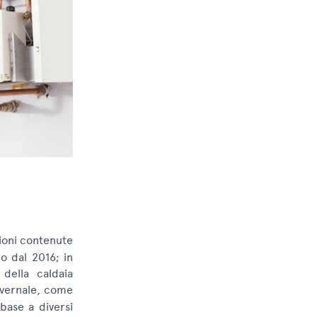
zioni contenute
io dal 2016; in
della caldaia
nvernale, come
base a diversi