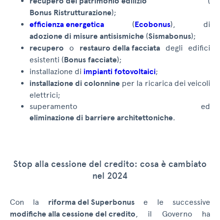
recupero del patrimonio edilizio
(
Bonus Ristrutturazione
);
efficienza energetica
(
Ecobonus
), di
adozione di misure antisismiche
(
Sismabonus
);
recupero
o
restauro della facciata
degli edifici
esistenti (
Bonus facciate
);
installazione di
impianti fotovoltaici
;
installazione di colonnine
per la ricarica dei veicoli
elettrici;
superamento ed
eliminazione di barriere architettoniche
.
Stop alla cessione del credito: cosa è cambiato
nel 2024
Con la
riforma del Superbonus
e le successive
modifiche alla cessione del credito
, il Governo ha