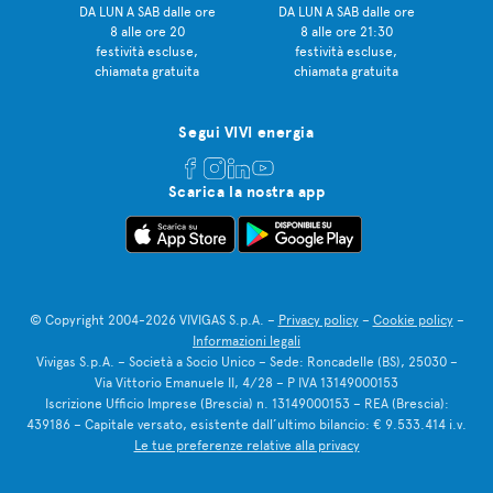
DA LUN A SAB dalle ore
DA LUN A SAB dalle ore
8 alle ore 20
8 alle ore 21:30
festività escluse,
festività escluse,
chiamata gratuita
chiamata gratuita
Segui VIVI energia
Scarica la nostra app
© Copyright 2004-2026 VIVIGAS S.p.A. –
Privacy policy
–
Cookie policy
–
Informazioni legali
Vivigas S.p.A. – Società a Socio Unico – Sede: Roncadelle (BS), 25030 –
Via Vittorio Emanuele II, 4/28 – P IVA 13149000153
Iscrizione Ufficio Imprese (Brescia) n. 13149000153 – REA (Brescia):
439186 – Capitale versato, esistente dall’ultimo bilancio: € 9.533.414 i.v.
Le tue preferenze relative alla privacy