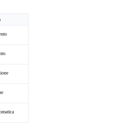
à
ento
nto
ione
ne
omatica