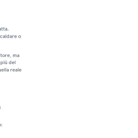
atta.
scaldare o
atore, ma
 più del
ella reale
a
o: