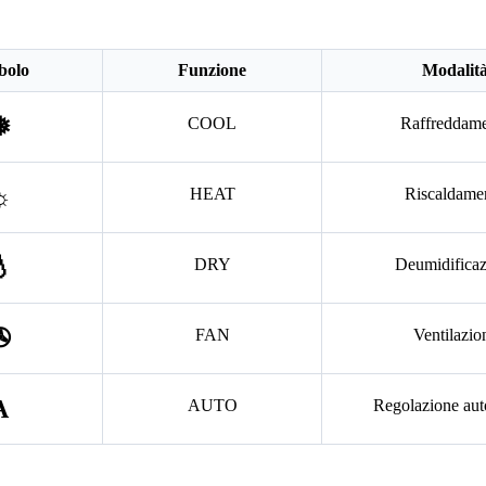
bolo
Funzione
Modalit
❅
COOL
Raffreddam
☼
HEAT
Riscaldame
︎
DRY
Deumidificaz
✇
FAN
Ventilazio
A
AUTO
Regolazione aut