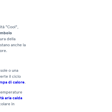
ità "Cool",
imbolo
ura della
ostano anche la
tore.
 sole o una
erte il ciclo
mpa di calore
.
 temperature
tà aria calda
colare in