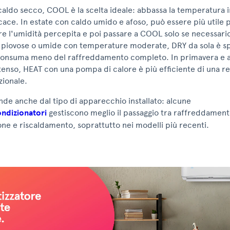
 caldo secco, COOL è la scelta ideale: abbassa la temperatura
cace. In estate con caldo umido e afoso, può essere più utile 
e l'umidità percepita e poi passare a COOL solo se necessari
e piovose o umide con temperature moderate, DRY da sola è s
 consuma meno del raffreddamento completo. In primavera e 
enso, HEAT con una pompa di calore è più efficiente di una re
zionale.
nde anche dal tipo di apparecchio installato: alcune
ondizionatori
gestiscono meglio il passaggio tra raffreddament
ne e riscaldamento, soprattutto nei modelli più recenti.