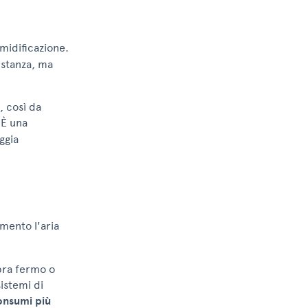
umidificazione.
 stanza, ma
, così da
 È una
ggia
mento l'aria
bra fermo o
sistemi di
onsumi
più