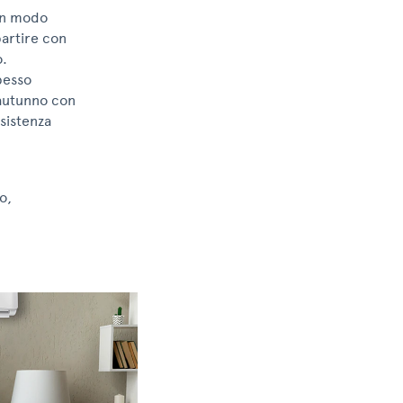
 in modo
partire con
o.
pesso
autunno con
sistenza
o,