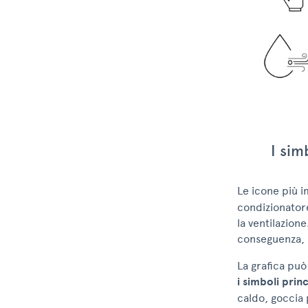
I sim
Le icone più i
condizionatore
la ventilazion
conseguenza, i
La grafica pu
i simboli prin
caldo, goccia 