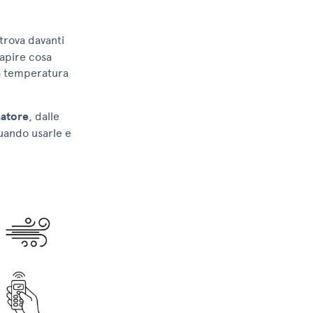
 trova davanti
Capire cosa
la temperatura
natore
, dalle
uando usarle e