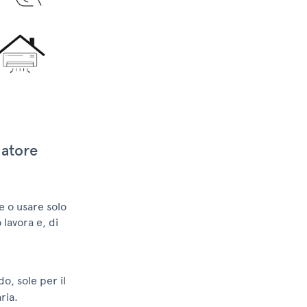
natore
e o usare solo
lavora e, di
do, sole per il
ria.