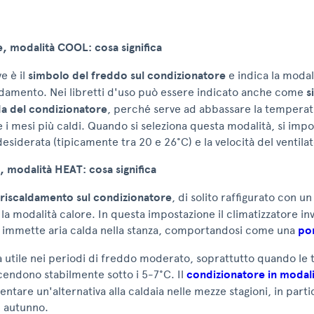
e, modalità COOL: cosa significa
ve è il
simbolo del freddo sul condizionatore
e indica la modal
eddamento. Nei libretti d'uso può essere indicato anche come
s
da del condizionatore
, perché serve ad abbassare la temperat
 i mesi più caldi. Quando si seleziona questa modalità, si imp
siderata (tipicamente tra 20 e 26°C) e la velocità del ventila
, modalità HEAT: cosa significa
 riscaldamento sul condizionatore
, di solito raffigurato con un
 la modalità calore. In questa impostazione il climatizzatore inv
e immette aria calda nella stanza, comportandosi come una
po
à utile nei periodi di freddo moderato, soprattutto quando le
cendono stabilmente sotto i 5-7°C. Il
condizionatore in modali
entare un'alternativa alla caldaia nelle mezze stagioni, in parti
n autunno.