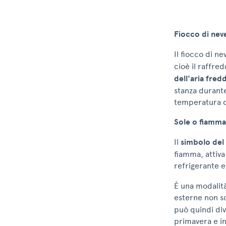
Fiocco di nev
Il fiocco di ne
cioè il raffr
dell'aria fred
stanza durante
temperatura de
Sole o fiamma
Il
simbolo del
fiamma, attiva
refrigerante 
È una modalit
esterne non s
può quindi div
primavera e i