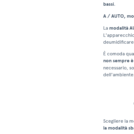
bassi
.
A / AUTO, mod
La
modalità 
L'apparecchio 
deumidificare 
È comoda quan
non sempre è l
necessario, so
dell'ambiente
Scegliere la m
la modalità sb