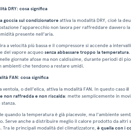
ità DRY: cosa significa
a goccia sul condizionatore
attiva la modalità DRY, cioè la de
ostazione l'apparecchio non lavora per raffreddare davvero la
umidità presente nell'aria.
gira a velocità più bassa e il compressore si accende a intervalli
te del vapore acqueo
senza abbassare troppo la temperatura
.
 nelle giornate afose ma non caldissime, durante periodi di pio
in ambienti che tendono a restare umidi.
ità FAN: cosa significa
a ventola, o dell'elica, attiva la modalità FAN. In questo caso
il
re
non
raffredda
e
non
riscalda
: mette semplicemente in movi
 stanza.
ile quando la temperatura è già piacevole, ma l'ambiente sem
o. Serve anche a distribuire meglio il calore prodotto da altri 
 Tra le principali modalità del climatizzatore,
è
quella
con
i
c