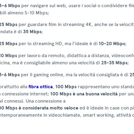
3–6 Mbps
per navigare sul web, usare i social o condividere fi
abili almeno 5-10 Mbps;
25 Mbps
per guardare film in streaming 4K, anche se la velocit
ndata è di
35 Mbps
;
25 Mbps
per lo streaming HD, ma l’ideale è di
10-20 Mbps
;
10 Mbps
per lavoro da remoto, didattica a distanza, videocon
cina, ma è consigliabile almeno una velocità di
25-35 Mbps
;
3-6 Mbps
per il gaming online, ma la velocità consigliata è di
2
prattutto alla
fibra ottica
,
100 Mbps
rappresentano uno standa
 connessione internet;
100 Mbps è una buona velocità
per una
ivi connessi. Una connessione a
00 Mbps è considerata molto veloce
ed è ideale in case con p
temporaneamente in videochiamate, smart working, attività d