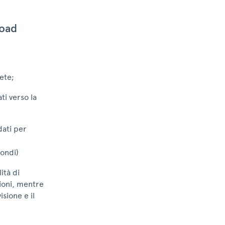
load
rete;
ti verso la
dati per
condi)
ità di
ioni, mentre
sione e il