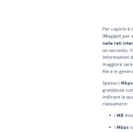
Per capirlo è 
(Megabit per s
nelle reti inte
un secondo. Il
informazioni d
maggiore sarà 
file e in gener
Spesso i
Mbps
grandezze comp
indicare la qu
riassumere:
i
MB
misu
i
Mbps
ra