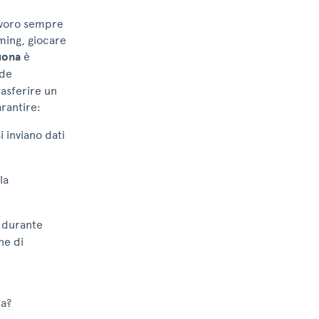
lavoro sempre
ming, giocare
uona
è
ide
rasferire un
arantire:
 inviano dati
la
e durante
ne di
na?