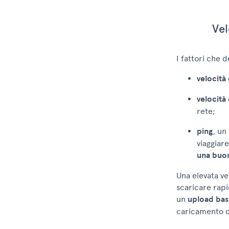
Vel
I fattori che 
velocità
velocità
rete;
ping
, un
viaggiare
una buon
Una elevata ve
scaricare rapi
un
upload bas
caricamento di