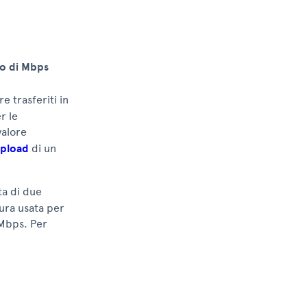
to di Mbps
e trasferiti in
r le
valore
upload
di un
ta di due
ura usata per
 Mbps. Per