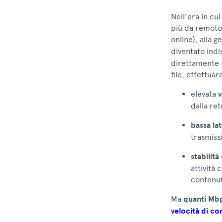
Nell’era in cu
più da remoto 
online), alla 
diventato indi
direttamente su
file, effettua
elevata
v
dalla ret
bassa lat
trasmissi
stabilità
attività
contenut
Ma
quanti Mb
velocità di c