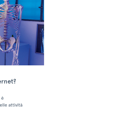
ernet?
 è
le attività