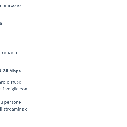
le, ma sono
à
ferenze o
5-35 Mbps
.
rd diffuso
 famiglia con
iù persone
i streaming o