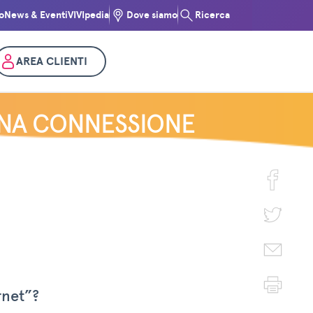
o
News & Eventi
VIVIpedia
Dove siamo
Ricerca
AREA CLIENTI
ONA CONNESSIONE
rnet”?