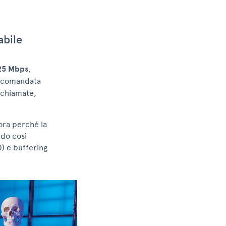
abile
25 Mbps
,
accomandata
ochiamate,
iora perché la
ndo così
) e buffering