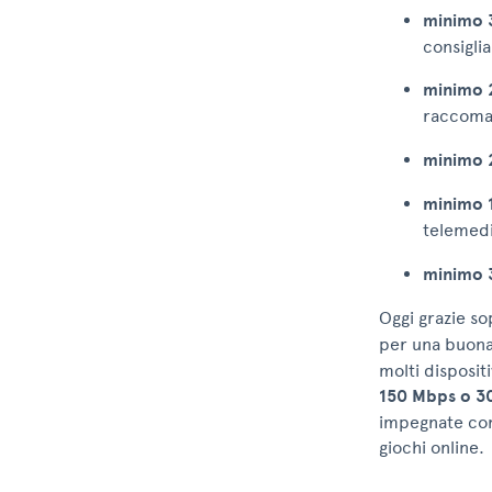
minimo 
consigli
minimo 
raccoma
minimo 
minimo 
telemedi
minimo 
Oggi grazie so
per una buona
molti disposit
150 Mbps o 3
impegnate con
giochi online.