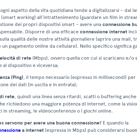
i ogni aspetto della vita quotidiana tende a digitalizzarsi – dal 
(smart working) all’intrattenimento (guardare un film in strea
gestione dei propri dispositivi smart – avere una
connessione b
spensabile. Disporre di una efficace
connessione internet
inc
lla qualità delle nostre attività giornaliere (aprire una mail, t
re un pagamento online da cellulare). Nello specifico significa g
elocità di rete
(Mbps), ovvero quella con cui si scaricano e/o si
e al dispositivo e viceversa;
enza (Ping)
, il tempo necessario (espresso in millisecondi) per 
one dei dati (in uscita e in entrata);
 di rete
, quindi una linea senza ritardi, scatti o buffering anch
 che richiedono una maggiore potenza di internet, come la visio
i in streaming, le videoconferenze o i giochi online.
ps servono per avere una buona connessione
? E quando la
onnessione
a internet
(espressa in Mbps) può considerarsi buo