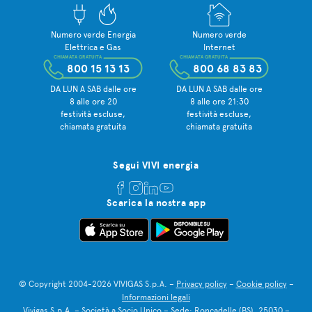
Numero verde Energia
Numero verde
Elettrica e Gas
Internet
CHIAMATA GRATUITA
CHIAMATA GRATUITA
800 15 13 13
800 68 83 83
DA LUN A SAB dalle ore
DA LUN A SAB dalle ore
8 alle ore 20
8 alle ore 21:30
festività escluse,
festività escluse,
chiamata gratuita
chiamata gratuita
Segui VIVI energia
Scarica la nostra app
© Copyright 2004-2026 VIVIGAS S.p.A. –
Privacy policy
–
Cookie policy
–
Informazioni legali
Vivigas S.p.A. – Società a Socio Unico – Sede: Roncadelle (BS), 25030 –