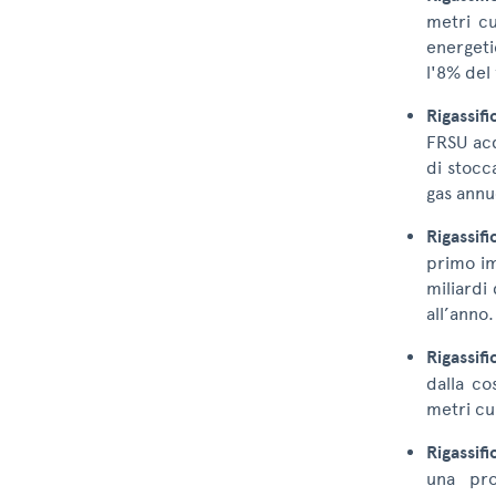
metri cu
energeti
l'8% del
Rigassif
FRSU acq
di stocc
gas annu
Rigassifi
primo im
miliardi
all’anno.
Rigassif
dalla co
metri cu
Rigassif
una pro