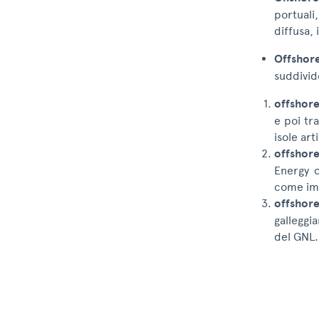
portuali,
diffusa, 
Offshor
suddivido
offshore
e poi tr
isole art
offshor
Energy c
come imp
offshor
galleggi
del GNL.