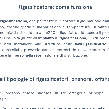
Rigassificatore: come funziona
i
rigassificazione
, che permette di riportare il gas naturale dall
so, avviene grazie a una variazione di temperature. Durante i
ene infatti raffreddato a -162 °C e liquefatto, riducendo il pr
. Una volta giunto all’
impianto di rigassificazione
, il
GNL
viene
le navi metaniere alle strutture delle
navi rigassificatrici
o controllato provvederanno a convertirlo nuovamente in f
ere immesso nella rete nazionale di distribuzione.
ali tipologie di rigassificatori: onshore, offs
tori possono essere suddivisi in tre categorie principali
e precise.
.
Sono impianti realizzati sulla terraferma spesso all'intern