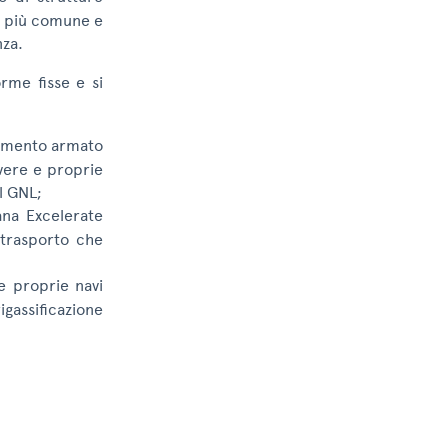
ia più comune e
nza.
orme fisse e si
 cemento armato
 vere e proprie
il GNL;
xana Excelerate
 trasporto che
 e proprie navi
igassificazione