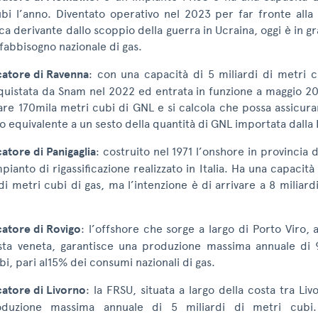
bi l’anno. Diventato operativo nel 2023 per far fronte alla 
ca derivante dallo scoppio della guerra in Ucraina, oggi è in g
 fabbisogno nazionale di gas.
icatore di Ravenna
: con una capacità di 5 miliardi di metri c
uistata da Snam nel 2022 ed entrata in funzione a maggio 20
are 170mila metri cubi di GNL e si calcola che possa assicura
o equivalente a un sesto della quantità di GNL importata dalla 
catore di Panigaglia
: costruito nel 1971 l’onshore in provincia d
pianto di rigassificazione realizzato in Italia. Ha una capacità
 di metri cubi di gas, ma l’intenzione è di arrivare a 8 miliard
icatore di Rovigo
: l’offshore che sorge a largo di Porto Viro, 
sta veneta, garantisce una produzione massima annuale di 9
bi, pari al15% dei consumi nazionali di gas.
icatore di Livorno
: la FRSU, situata a largo della costa tra Liv
duzione massima annuale di 5 miliardi di metri cubi.