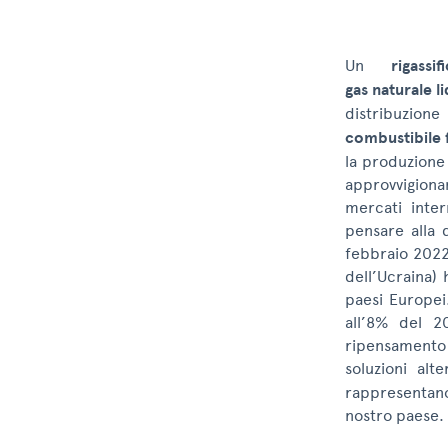
Un
rigassif
gas naturale l
distribuzion
combustibile f
la produzione
approvvigiona
mercati inter
pensare alla 
febbraio 2022 
dell’Ucraina) 
paesi Europei
all’8% del 2
ripensamento 
soluzioni alt
rappresentano
nostro paese.