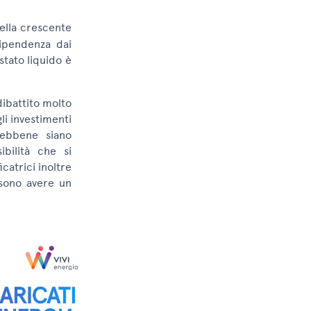
ella crescente
dipendenza dai
stato liquido è
 dibattito molto
li investimenti
sebbene siano
bilità che si
icatrici inoltre
ssono avere un