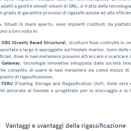
 adatti a gestire elevati volumi di GNL; si tratta della tecnolog
in grado di garantire processi di rigassificazione ad alta efficie
e.
Situati in mare aperto, sono impianti costituiti da piattaf
no a loro volta in:
 GBS (Gravity Based Structure)
, strutture fisse costruite in
asportate a largo e appoggiate sul fondale marino. Sono delle
ificiali, dove le navi metaniere possono attraccare e scaricare 
e Gateway
, tecnologia innovativa sviluppata dalla società te
he consente di usare le navi metaniere sia come mezzo di
ianto di rigassificazione;
e FSRU
(Floating Storage and Regasification Unit), delle vere
anti ancorate al fondale e progettate per lo stoccaggio e la r
Vantaggi e svantaggi della rigassificazione