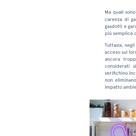
Ma quali sono
carenza di ga
gasdotti e gar
più semplice d
Tuttavia, negli
acceso sul lor
ancora tropp
considerati 
verifichino inc
non eliminano
impatto ambien