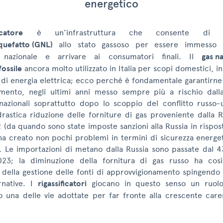
energetico
icatore
è un’infrastruttura che consente di ri
iquefatto (GNL)
allo stato gassoso per essere immesso n
e nazionale e arrivare ai consumatori finali. Il
gas n
ossile
ancora molto utilizzato in Italia per scopi domestici, in
 di energia elettrica; ecco perché è fondamentale garantirne 
mento, negli ultimi anni messo sempre più a rischio dalla 
nazionali soprattutto dopo lo scoppio del conflitto russo-
drastica riduzione delle forniture di gas proveniente dalla R
(da quando sono state imposte sanzioni alla Russia in rispost
ha creato non pochi problemi in termini di sicurezza energet
. Le importazioni di metano dalla Russia sono passate dal 
023; la diminuzione della fornitura di gas russo ha così
della gestione delle fonti di approvvigionamento spingendo a
ernative. I
rigassificatori
giocano in questo senso un ruolo
 una delle vie adottate per far fronte alla crescente care