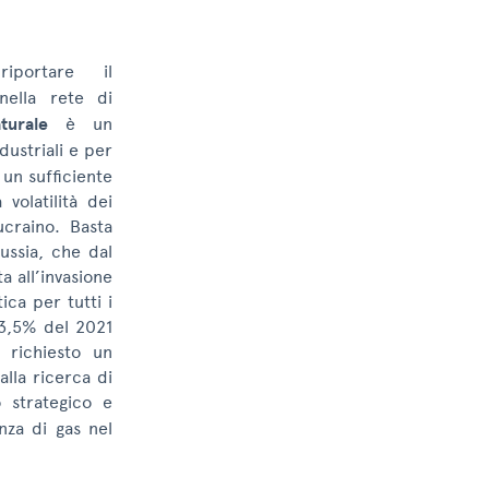
portare il
ella rete di
aturale
è un
dustriali e per
un sufficiente
volatilità dei
ucraino. Basta
ussia, che dal
a all’invasione
ica per tutti i
43,5% del 2021
 richiesto un
lla ricerca di
 strategico e
nza di gas nel