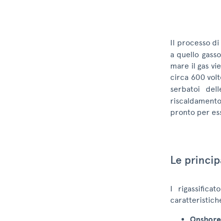
Il processo d
a quello gasso
mare il gas vi
circa 600 volte
serbatoi del
riscaldament
pronto per ess
Le princip
I rigassifica
caratteristich
Onshore