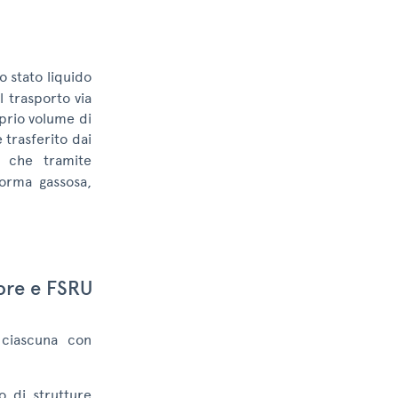
o stato liquido
l trasporto via
oprio volume di
 trasferito dai
, che tramite
orma gassosa,
hore e FSRU
, ciascuna con
o di strutture