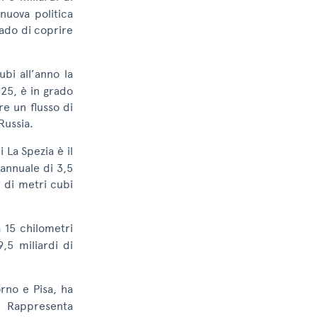
nuova politica
rado di coprire
ubi all’anno la
25, è in grado
re un flusso di
Russia.
i La Spezia è il
 annuale di 3,5
i di metri cubi
a 15 chilometri
,5 miliardi di
orno e Pisa, ha
 Rappresenta