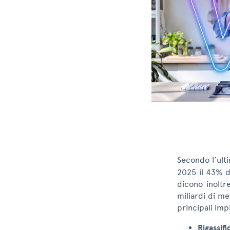
Secondo l’ult
2025 il 43% de
dicono inoltr
miliardi di me
principali imp
Rigassif