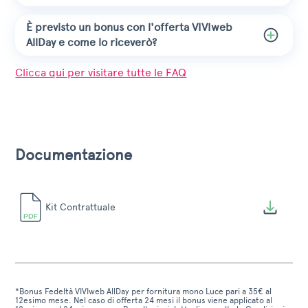
È previsto un bonus con l'offerta VIVIweb
AllDay e come lo riceverò?
Clicca qui per visitare tutte le FAQ
Documentazione
Kit Contrattuale
*Bonus Fedeltà VIVIweb AllDay per fornitura mono Luce pari a 35€ al
12esimo mese. Nel caso di offerta 24 mesi il bonus viene applicato al