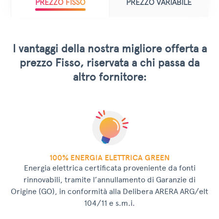
PREZZO VARIABILE
PREZZO FISSO
I vantaggi della nostra migliore offerta a
prezzo Fisso, riservata a chi passa da
altro fornitore:
100% ENERGIA ELETTRICA GREEN
Energia elettrica certificata proveniente da fonti
rinnovabili, tramite l’annullamento di Garanzie di
Origine (GO), in conformità alla Delibera ARERA ARG/elt
104/11 e s.m.i.