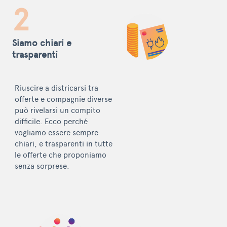
2
Siamo chiari e 
trasparenti
Riuscire a districarsi tra 
offerte e compagnie diverse 
può rivelarsi un compito 
difficile. Ecco perché 
vogliamo essere sempre 
chiari, e trasparenti in tutte 
le offerte che proponiamo 