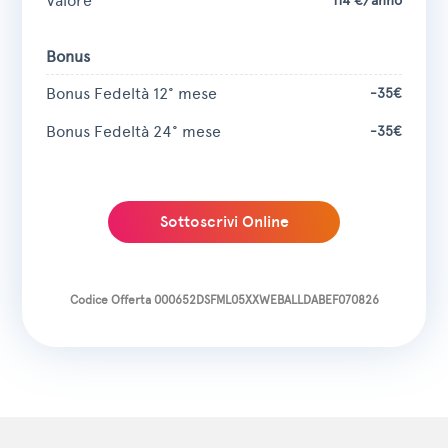
Valore
114 €/anno
Bonus
Bonus Fedeltà 12° mese
-35€
Bonus Fedeltà 24° mese
-35€
Sottoscrivi Online
Codice Offerta
000652DSFML05XXWEBALLDABEF070826