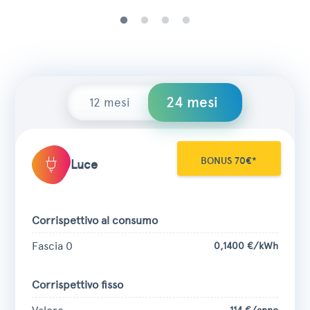
24 mesi
12 mesi
BONUS 70€*
Luce
Corrispettivo al consumo
Fascia 0
0,1400 €/kWh
Corrispettivo fisso