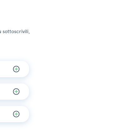
 sottoscrivili,
ica
ica
ica
ica
ica