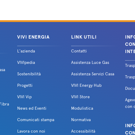
VIVIconnesso Web FTTH (scad. 30.06.26)
Scar
VIVI ENERGIA
LINK UTILI
INF
VIVIconnesso Web FTTC (scad. 30.06.26)
Scar
CON
L'azienda
Contatti
INT
VIVIpedia
Assistenza Luce Gas
Tras
asa
VIVIconnesso Web Plus FTTH (scad. 30.06.26)
Scar
Sostenibilità
Assistenza Servizi Casa
Trasp
Progetti
VIVI Energy Hub
Docum
VIVI Vip
VIVI Store
VIVIconnesso Web Plus FTTC (scad. 30.06.26)
Scar
Agevo
Fibra
con d
News ed Eventi
Modulistica
Comunicati stampa
Normativa
INF
VIVIconnesso Web FTTH (scad. 17.07.26)
Scar
Lavora con noi
Accessibilità
CON