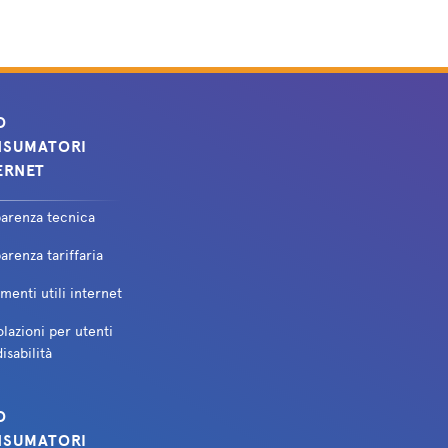
ica
O
ica
SUMATORI
ERNET
parenza tecnica
ica
arenza tariffaria
enti utili internet
ica
lazioni per utenti
isabilità
O
ica
SUMATORI