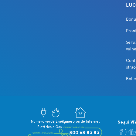
LUC
Bonu
VIVIconnesso Web FTTC (scad. 17.07.26)
Scar
Pron
Servi
vulne
Cont
strao
Bolle
Numero verde Energia
Numero verde Internet
Segui VI
Elettrica e Gas
CHIAMATA GRATUITA
800 68 83 83
CHIAMATA GRATUITA