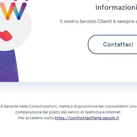
VIVIconnesso Future Special FTTC (scad. 30.06.26)
Scar
informazion
VIVIconnesso Future Special FTTC
Scar
Il nostro Servizio Clienti è sempre 
VIVIconnesso Future FTTH (scad. 30.06.26)
Scar
Contattaci
VIVIconnesso Future Basic FTTH
Scar
VIVIconnesso Future FTTC (scad. 30.06.26)
Scar
VIVIconnesso Future Basic FTTC
Scar
VIVIconnesso Future Basic FTTH (scad. 30.06.26)
Scar
à Garante nelle Comunicazioni, mette a disposizione dei consumatori uno
comparazione dei prezzi dei servizi di telefonia e internet.
Per accedervi visita
https://confrontaofferte.agcom.it
VIVIconnesso Future Basic FTTC (scad. 30.06.26)
Scar