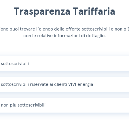
Trasparenza Tariffaria
one puoi trovare l’elenco delle offerte sottoscrivibili e non più
con le relative informazioni di dettaglio.
sottoscrivibili
VIVIconnesso Easy FTTC
Scar
sottoscrivibili riservate ai clienti VIVI energia
VIVIconnesso Plus Benvenuto FTTC
Scar
non più sottoscrivibili
VIVIconnesso Easy FTTH
Scar
VIVIconnesso Benvenuto FTTH (scad. 30.06.26)
Scar
VIVIconnesso Plus Benvenuto FTTH
Scar