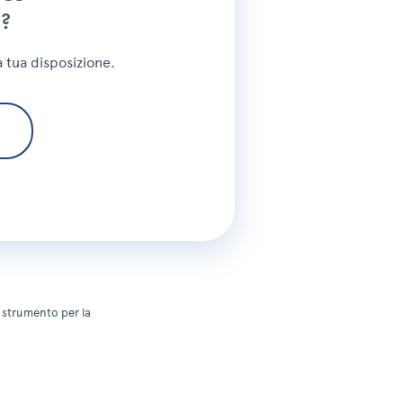
ica
i?
ica
a tua disposizione.
ica
ica
ica
ica
ica
 strumento per la
ica