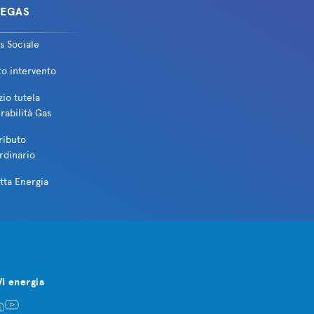
EGAS
s Sociale
ica
to intervento
zio tutela
rabilità Gas
ributo
rdinario
tta Energia
VI energia