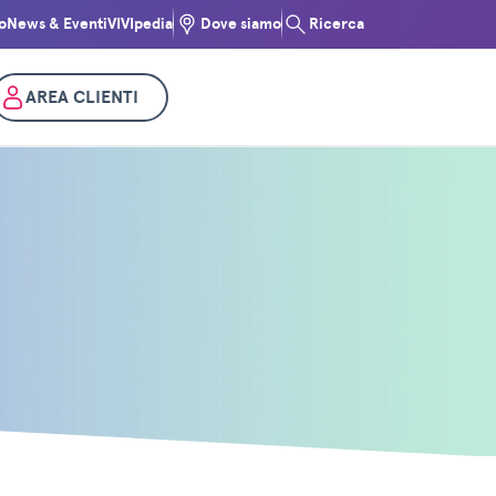
o
News & Eventi
VIVIpedia
Dove siamo
Ricerca
AREA CLIENTI