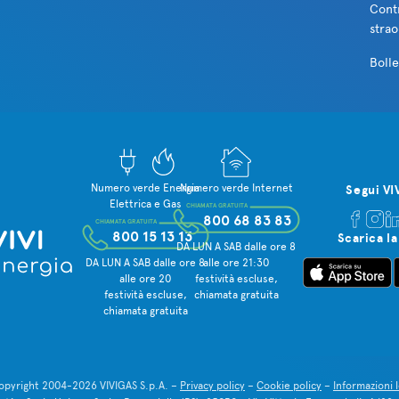
Cont
strao
Bolle
Numero verde Energia
Numero verde Internet
Segui VI
Elettrica e Gas
CHIAMATA GRATUITA
800 68 83 83
CHIAMATA GRATUITA
800 15 13 13
Scarica la
DA LUN A SAB dalle ore 8
DA LUN A SAB dalle ore 8
alle ore 21:30
alle ore 20
festività escluse,
festività escluse,
chiamata gratuita
chiamata gratuita
pyright 2004-2026 VIVIGAS S.p.A. –
Privacy policy
–
Cookie policy
–
Informazioni l