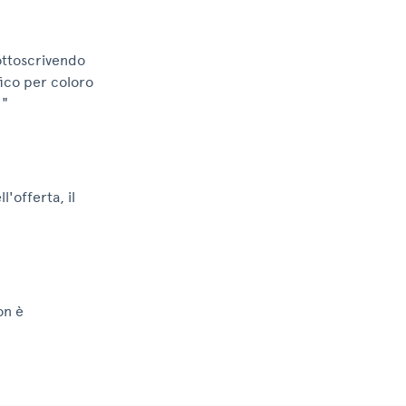
ttoscrivendo
fico per coloro
 "
'offerta, il
on è