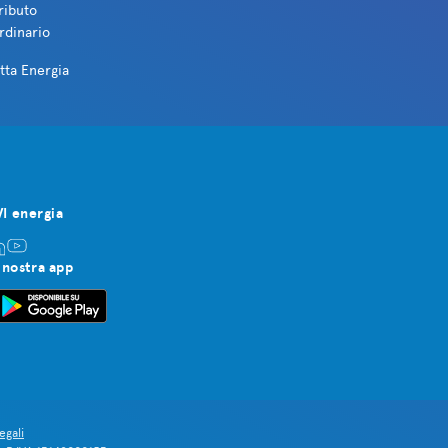
ributo
rdinario
tta Energia
VI energia
 nostra app
egali