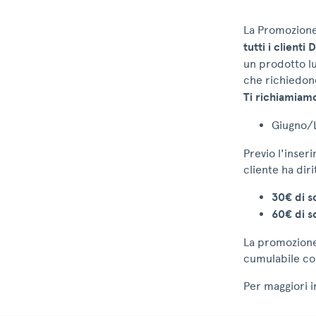
La Promozion
tutti i client
un prodotto lu
che richiedon
Ti richiamiam
Giugno/L
Previo l'inser
cliente ha diri
30€ di s
60€ di s
La promozione
cumulabile con
Per maggiori i