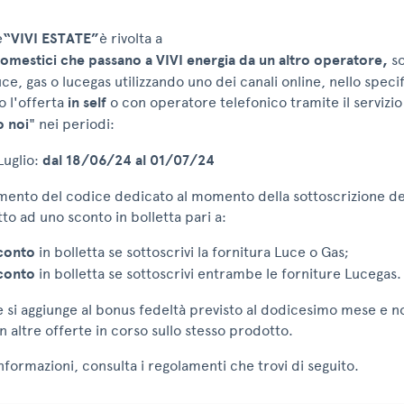
e
“VIVI ESTATE”
è rivolta a
i Domestici che passano a VIVI energia da un altro operatore,
so
ce, gas o lucegas utilizzando uno dei canali online, nello speci
o l'offerta
in self
o con operatore telefonico tramite il servizio
o noi
" nei periodi:
uglio:
dal 18/06/24 al 01/07/24
imento del codice dedicato al momento della sottoscrizione dell
tto ad uno sconto in bolletta pari a:
conto
in bolletta se sottoscrivi la fornitura Luce o Gas;
conto
in bolletta se sottoscrivi entrambe le forniture Lucegas.
 si aggiunge al bonus fedeltà previsto al dodicesimo mese e n
 altre offerte in corso sullo stesso prodotto.
nformazioni, consulta i regolamenti che trovi di seguito.