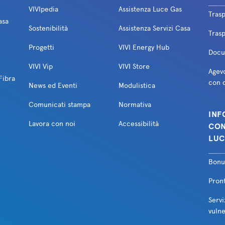
VIVIpedia
Assistenza Luce Gas
Tras
asa
Sostenibilità
Assistenza Servizi Casa
Trasp
Progetti
VIVI Energy Hub
Docum
VIVI Vip
VIVI Store
Agevo
Fibra
con d
News ed Eventi
Modulistica
Comunicati stampa
Normativa
INF
Lavora con noi
Accessibilità
CON
LUC
Bonu
Pron
Servi
vulne