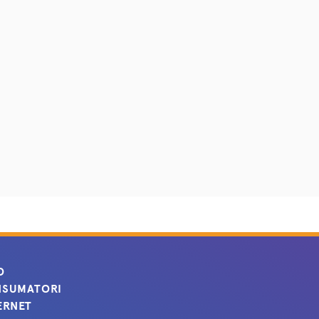
O
SUMATORI
ERNET