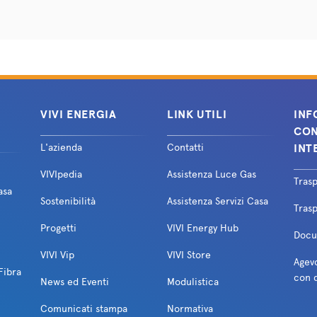
VIVI ENERGIA
LINK UTILI
INF
CON
L'azienda
Contatti
INT
VIVIpedia
Assistenza Luce Gas
Tras
asa
Sostenibilità
Assistenza Servizi Casa
Trasp
Progetti
VIVI Energy Hub
Docum
VIVI Vip
VIVI Store
Agevo
Fibra
con d
News ed Eventi
Modulistica
Comunicati stampa
Normativa