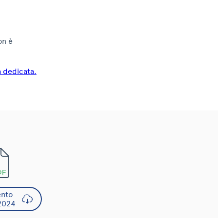
on è
na dedicata.
nto
2024