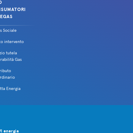
O
SUMATORI
EGAS
s Sociale
to intervento
zio tutela
rabilità Gas
ributo
rdinario
tta Energia
VI energia