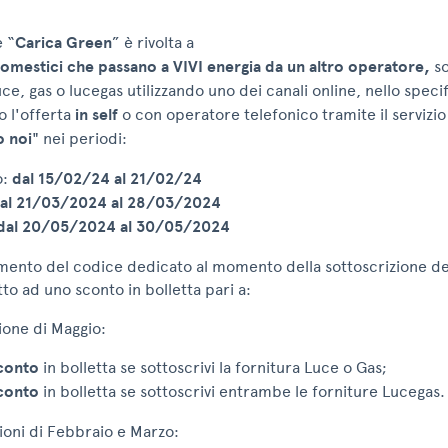
 “
Carica Green
” è rivolta a
i Domestici che passano a VIVI energia da un altro operatore,
so
ce, gas o lucegas utilizzando uno dei canali online, nello speci
o l'offerta
in self
o con operatore telefonico tramite il servizio
o noi
" nei periodi:
o:
dal 15/02/24 al 21/02/24
al 21/03/2024 al 28/03/2024
dal 20/05/2024 al 30/05/2024
imento del codice dedicato al momento della sottoscrizione dell
tto ad uno sconto in bolletta pari a:
ione di Maggio:
conto
in bolletta se sottoscrivi la fornitura Luce o Gas;
conto
in bolletta se sottoscrivi entrambe le forniture Lucegas.
ioni di Febbraio e Marzo: