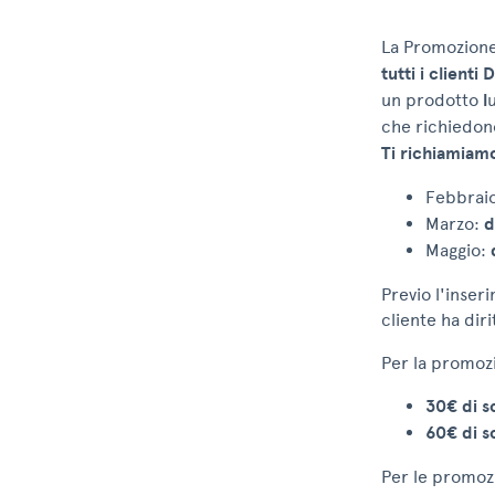
La Promozione
tutti i client
un prodotto
l
u
che richiedon
Ti richiamiam
Febbrai
Marzo:
d
Maggio:
Previo l'inser
cliente ha diri
Per la promoz
30€ di s
60€ di s
Per le promoz