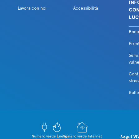
INF
Lavora con noi
Accessibilità
CON
LUC
Bonu
Pron
Servi
vulne
Cont
strao
Bolle
Numero verde Energia
Numero verde Internet
Segui VI