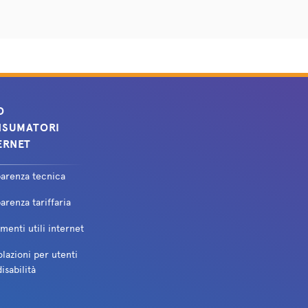
O
SUMATORI
ERNET
parenza tecnica
arenza tariffaria
enti utili internet
lazioni per utenti
isabilità