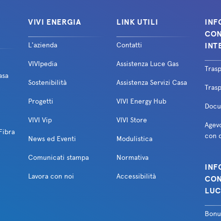
VIVI ENERGIA
LINK UTILI
INF
CON
L'azienda
Contatti
INT
VIVIpedia
Assistenza Luce Gas
Tras
asa
Sostenibilità
Assistenza Servizi Casa
Trasp
Progetti
VIVI Energy Hub
Docum
VIVI Vip
VIVI Store
Agevo
Fibra
con d
News ed Eventi
Modulistica
Comunicati stampa
Normativa
INF
Lavora con noi
Accessibilità
CON
LUC
Bonu