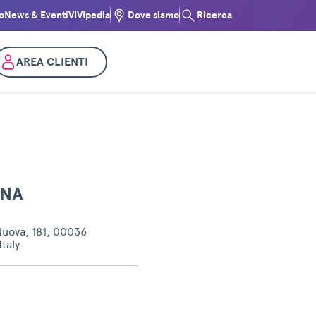
o
News & Eventi
VIVIpedia
Dove siamo
Ricerca
AREA CLIENTI
INA
Nuova, 181, 00036
Italy