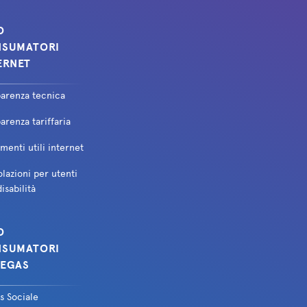
O
SUMATORI
ERNET
parenza tecnica
arenza tariffaria
enti utili internet
lazioni per utenti
isabilità
O
SUMATORI
EGAS
s Sociale