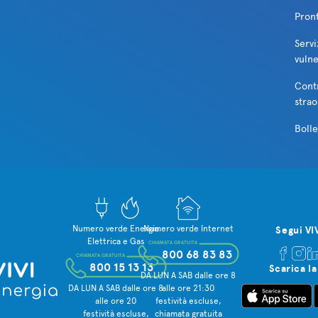
Pron
Servi
vulne
Cont
strao
Bolle
Numero verde Energia
Numero verde Internet
Segui VI
Elettrica e Gas
CHIAMATA GRATUITA
800 68 83 83
CHIAMATA GRATUITA
800 15 13 13
Scarica la
DA LUN A SAB dalle ore 8
DA LUN A SAB dalle ore 8
alle ore 21:30
alle ore 20
festività escluse,
festività escluse,
chiamata gratuita