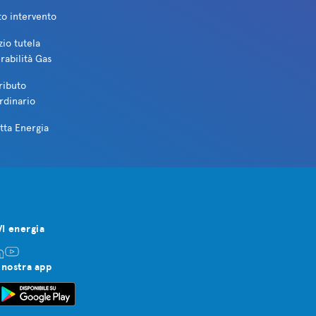
to intervento
zio tutela
rabilità Gas
ributo
rdinario
tta Energia
VI energia
 nostra app