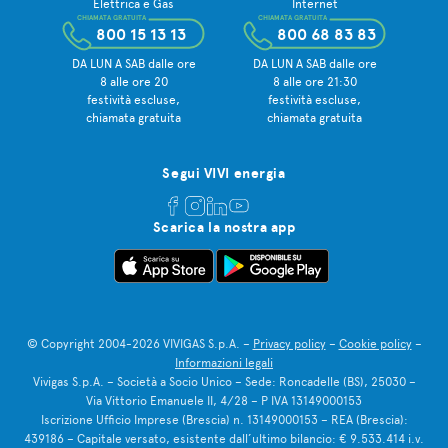
Elettrica e Gas
Internet
CHIAMATA GRATUITA
CHIAMATA GRATUITA
800 15 13 13
800 68 83 83
DA LUN A SAB dalle ore
DA LUN A SAB dalle ore
8 alle ore 20
8 alle ore 21:30
festività escluse,
festività escluse,
chiamata gratuita
chiamata gratuita
Segui VIVI energia
Scarica la nostra app
© Copyright 2004-2026 VIVIGAS S.p.A. –
Privacy policy
–
Cookie policy
–
Informazioni legali
Vivigas S.p.A. – Società a Socio Unico – Sede: Roncadelle (BS), 25030 –
Via Vittorio Emanuele II, 4/28 – P IVA 13149000153
Iscrizione Ufficio Imprese (Brescia) n. 13149000153 – REA (Brescia):
439186 – Capitale versato, esistente dall’ultimo bilancio: € 9.533.414 i.v.