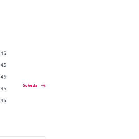
:45
:45
:45
Scheda
:45
:45