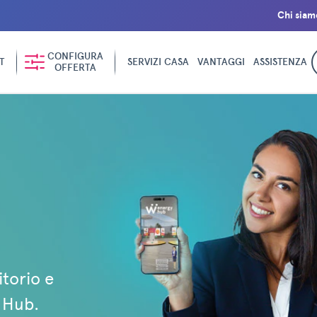
Chi siam
CONFIGURA
T
SERVIZI CASA
VANTAGGI
ASSISTENZA
OFFERTA
itorio e
y Hub.