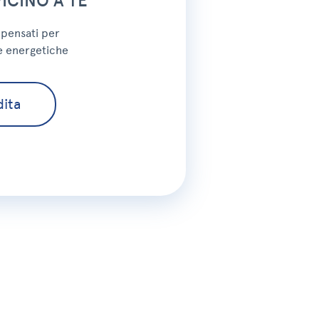
VICINO A TE
, pensati per
e energetiche
ita