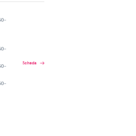
30-
30-
Scheda
30-
30-