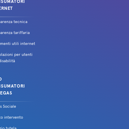
SUMATORI
ERNET
parenza tecnica
arenza tariffaria
enti utili internet
lazioni per utenti
isabilità
O
SUMATORI
EGAS
s Sociale
to intervento
zio tutela