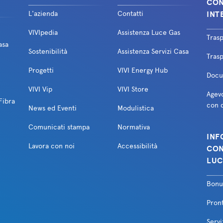
CON
L'azienda
Contatti
INT
VIVIpedia
Assistenza Luce Gas
Tras
asa
Sostenibilità
Assistenza Servizi Casa
Trasp
Progetti
VIVI Energy Hub
Docum
VIVI Vip
VIVI Store
Agevo
Fibra
con d
News ed Eventi
Modulistica
Comunicati stampa
Normativa
INF
Lavora con noi
Accessibilità
CON
LUC
Bonu
Pron
Servi