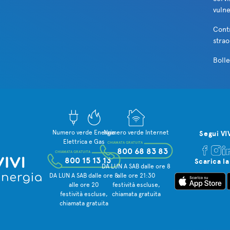
vulne
Cont
strao
Bolle
Numero verde Energia
Numero verde Internet
Segui VI
Elettrica e Gas
CHIAMATA GRATUITA
800 68 83 83
CHIAMATA GRATUITA
800 15 13 13
Scarica la
DA LUN A SAB dalle ore 8
DA LUN A SAB dalle ore 8
alle ore 21:30
alle ore 20
festività escluse,
festività escluse,
chiamata gratuita
chiamata gratuita