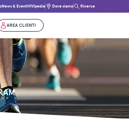
o
News & Eventi
VIVIpedia
Dove siamo
Ricerca
AREA CLIENTI
RAM