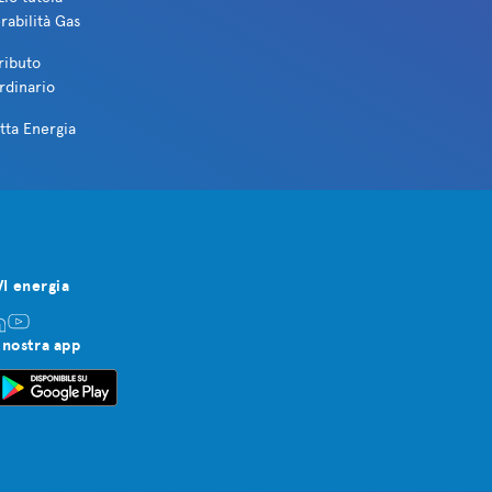
rabilità Gas
ributo
rdinario
tta Energia
VI energia
 nostra app