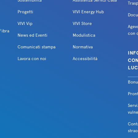
Sostenibilità
Assistenza Servizi Casa
Trasp
Progetti
VIVI Energy Hub
Docum
VIVI Vip
VIVI Store
Agevo
Fibra
con d
News ed Eventi
Modulistica
Comunicati stampa
Normativa
INF
Lavora con noi
Accessibilità
CON
LUC
Bonu
Pron
Servi
vulne
Cont
strao