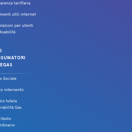
arenza tariffaria
enti utili internet
lazioni per utenti
isabilità
O
SUMATORI
EGAS
s Sociale
to intervento
zio tutela
rabilità Gas
ributo
rdinario