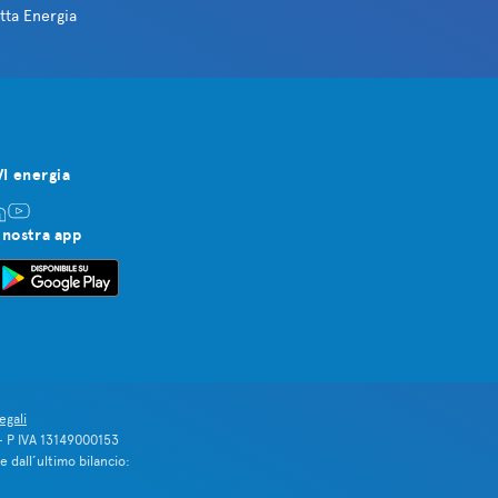
tta Energia
VI energia
 nostra app
egali
 – P IVA 13149000153
 dall’ultimo bilancio: