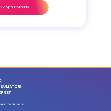
Scopri l'offerta
O
SUMATORI
ERNET
parenza tecnica