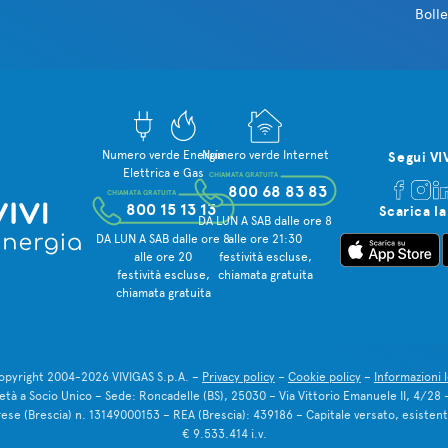
Bolle
Numero verde Energia
Numero verde Internet
Segui VI
Elettrica e Gas
CHIAMATA GRATUITA
800 68 83 83
CHIAMATA GRATUITA
800 15 13 13
Scarica la
DA LUN A SAB dalle ore 8
DA LUN A SAB dalle ore 8
alle ore 21:30
alle ore 20
festività escluse,
festività escluse,
chiamata gratuita
chiamata gratuita
pyright 2004-2026 VIVIGAS S.p.A. –
Privacy policy
–
Cookie policy
–
Informazioni l
cietà a Socio Unico – Sede: Roncadelle (BS), 25030 – Via Vittorio Emanuele II, 4/28
prese (Brescia) n. 13149000153 – REA (Brescia): 439186 – Capitale versato, esistente
€ 9.533.414 i.v.