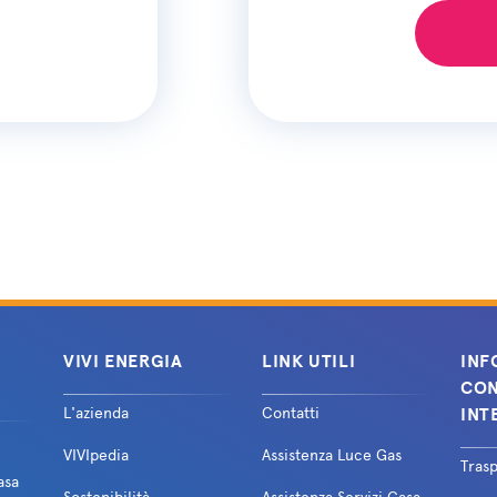
VIVI ENERGIA
LINK UTILI
INF
CON
L'azienda
Contatti
INT
VIVIpedia
Assistenza Luce Gas
Tras
asa