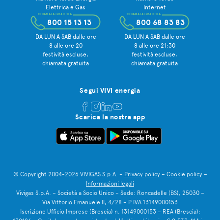
Elettrica e Gas
Internet
CHIAMATA GRATUITA
CHIAMATA GRATUITA
800 15 13 13
800 68 83 83
DA LUN A SAB dalle ore
DA LUN A SAB dalle ore
8 alle ore 20
8 alle ore 21:30
festività escluse,
festività escluse,
chiamata gratuita
chiamata gratuita
Segui VIVI energia
Scarica la nostra app
© Copyright 2004-2026 VIVIGAS S.p.A. –
Privacy policy
–
Cookie policy
–
Informazioni legali
Vivigas S.p.A. – Società a Socio Unico – Sede: Roncadelle (BS), 25030 –
Via Vittorio Emanuele II, 4/28 – P IVA 13149000153
Iscrizione Ufficio Imprese (Brescia) n. 13149000153 – REA (Brescia):