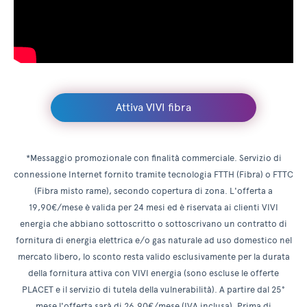
Attiva VIVI fibra
*Messaggio promozionale con finalità commerciale. Servizio di
connessione Internet fornito tramite tecnologia FTTH (Fibra) o FTTC
(Fibra misto rame), secondo copertura di zona. L'offerta a
19,90€/mese è valida per 24 mesi ed è riservata ai clienti VIVI
energia che abbiano sottoscritto o sottoscrivano un contratto di
fornitura di energia elettrica e/o gas naturale ad uso domestico nel
mercato libero, lo sconto resta valido esclusivamente per la durata
della fornitura attiva con VIVI energia (sono escluse le offerte
PLACET e il servizio di tutela della vulnerabilità). A partire dal 25°
mese l'offerta sarà di 26,90€/mese (IVA inclusa). Prima di