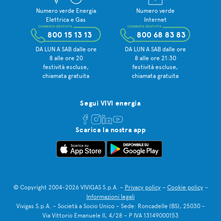
Numero verde Energia
Numero verde
Elettrica e Gas
Internet
CHIAMATA GRATUITA
CHIAMATA GRATUITA
800 15 13 13
800 68 83 83
DA LUN A SAB dalle ore
DA LUN A SAB dalle ore
8 alle ore 20
8 alle ore 21:30
festività escluse,
festività escluse,
chiamata gratuita
chiamata gratuita
Segui VIVI energia
Scarica la nostra app
© Copyright 2004-2026 VIVIGAS S.p.A. –
Privacy policy
–
Cookie policy
–
Informazioni legali
Vivigas S.p.A. – Società a Socio Unico – Sede: Roncadelle (BS), 25030 –
Via Vittorio Emanuele II, 4/28 – P IVA 13149000153