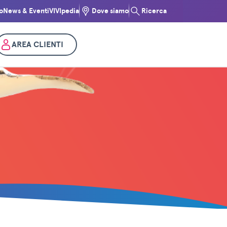
o
News & Eventi
VIVIpedia
Dove siamo
Ricerca
AREA CLIENTI