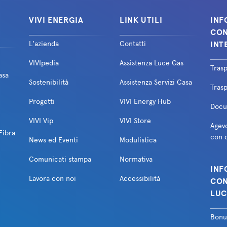
VIVI ENERGIA
LINK UTILI
INF
CON
L'azienda
Contatti
INT
VIVIpedia
Assistenza Luce Gas
Tras
asa
Sostenibilità
Assistenza Servizi Casa
Trasp
Progetti
VIVI Energy Hub
Docum
VIVI Vip
VIVI Store
Agevo
Fibra
con d
News ed Eventi
Modulistica
Comunicati stampa
Normativa
INF
Lavora con noi
Accessibilità
CON
LUC
Bonu