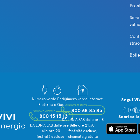
Pron
Servi
vulne
Cont
strao
Bolle
Numero verde Energia
Numero verde Internet
Segui VI
Elettrica e Gas
CHIAMATA GRATUITA
800 68 83 83
CHIAMATA GRATUITA
800 15 13 13
Scarica la
DA LUN A SAB dalle ore 8
DA LUN A SAB dalle ore 8
alle ore 21:30
alle ore 20
festività escluse,
festività escluse,
chiamata gratuita