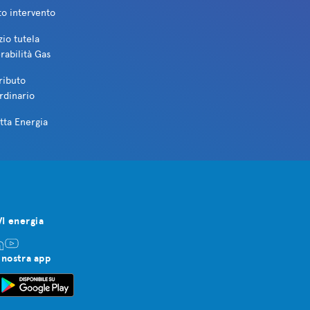
to intervento
zio tutela
rabilità Gas
ributo
rdinario
tta Energia
VI energia
 nostra app