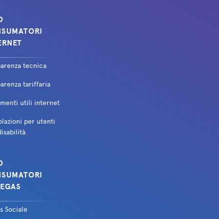
O
SUMATORI
ERNET
parenza tecnica
arenza tariffaria
enti utili internet
lazioni per utenti
isabilità
O
SUMATORI
EGAS
s Sociale