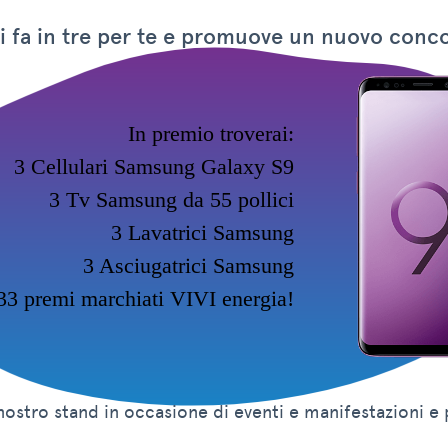
si fa in tre per te e promuove un nuovo conc
In premio troverai:
3 Cellulari Samsung Galaxy S9
3 Tv Samsung da 55 pollici
3 Lavatrici Samsung
3 Asciugatrici Samsung
3 premi marchiati VIVI energia!
 nostro stand in occasione di eventi e manifestazioni e